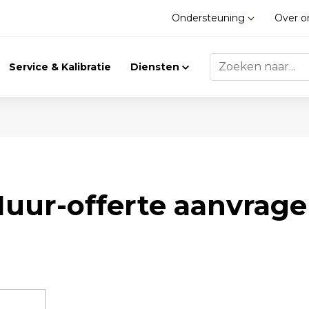
Ondersteuning
Over 
Service & Kalibratie
Diensten
Trilling
Gasdetectie
uur-offerte aanvrag
Trillingsmeters
Klimaat
Toebehoren
Gasdetectie
Accessoires