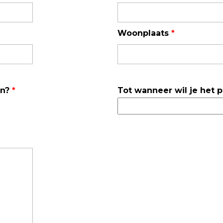
TSI OmniTrak™
Woonplaats
*
en?
*
Tot wanneer wil je het 