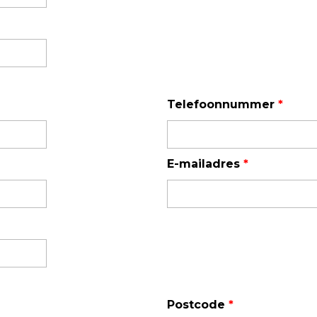
Enkelvoudige gasdetectie
Meervoudige gasdetectie
Verplaatsbare gasdetectie
PID-meter
Telefoonnummer
*
Gaslekdetectie
Vast opgestelde gasdetectie
E-mailadres
*
Speciale gasdetectie
Draadloze gasdetectie
Klimaat
Binnenklimaatmeter
Hittestressmeter
Postcode
*