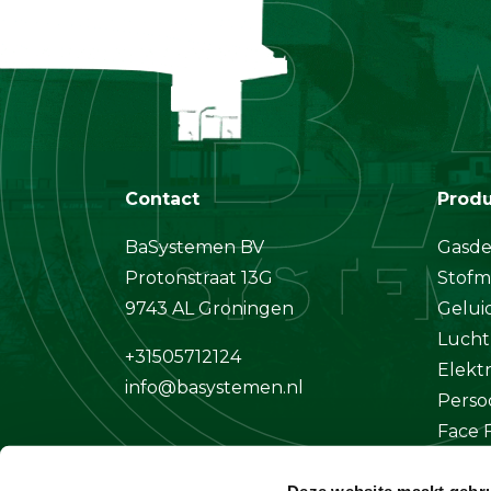
Contact
Prod
BaSystemen BV
Gasde
Protonstraat 13G
Stofm
9743 AL Groningen
Gelui
Lucht
+31505712124
Elekt
info@basystemen.nl
Perso
Face F
Klima
Deze website maakt gebru