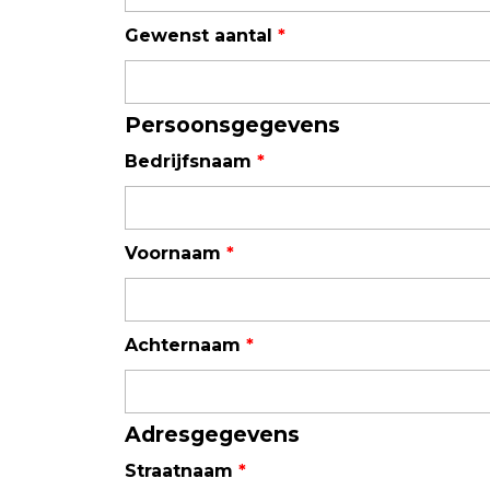
Field Probes
Gewenst aantal
*
Persoonlijke EMV-meters
Toebehoren
Persoonsgegevens
Bedrijfsnaam
*
Face Fit Testing
Geluid
Voornaam
*
Geluidsmeters
Geluidsdosismeters
Geluidsmonitoringstations
Achternaam
*
Geluidsbronnen
Akoestische camera's
Adresgegevens
Accessoires
Straatnaam
*