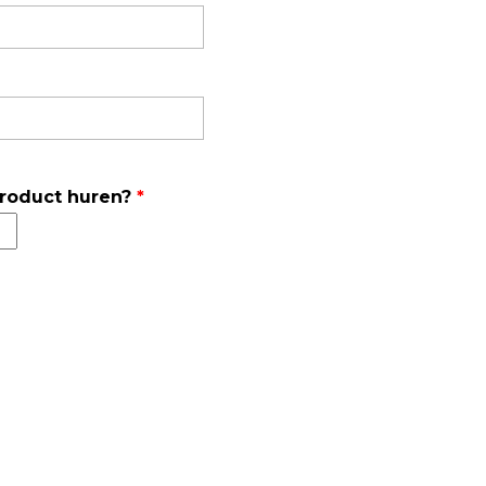
Luchtmonsternamezakken
Passieve Personal Samplers
Filter- en buishouders
product huren?
*