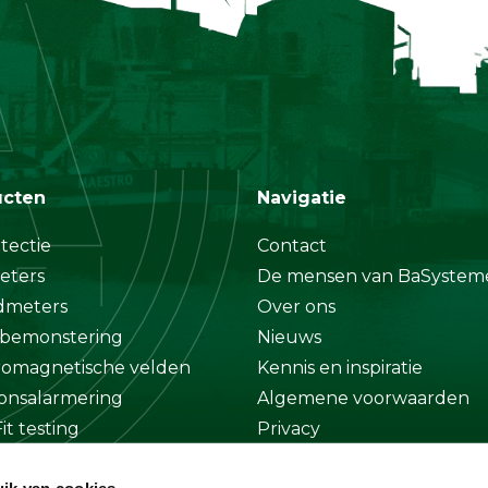
ucten
Navigatie
tectie
Contact
eters
De mensen van BaSystem
dmeters
Over ons
bemonstering
Nieuws
romagnetische velden
Kennis en inspiratie
onsalarmering
Algemene voorwaarden
it testing
Privacy
at
Disclaimer
ik van cookies