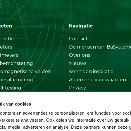
ucten
Navigatie
tectie
Contact
eters
De mensen van BaSystem
dmeters
Over ons
bemonstering
Nieuws
romagnetische velden
Kennis en inspiratie
onsalarmering
Algemene voorwaarden
it testing
Privacy
at
Disclaimer
ik van cookies
ge
ontent en advertenties te personaliseren, om functies voor soci
erkeer te analyseren. Ook delen we informatie over uw gebruik 
cial media, adverteren en analyse. Deze partners kunnen deze