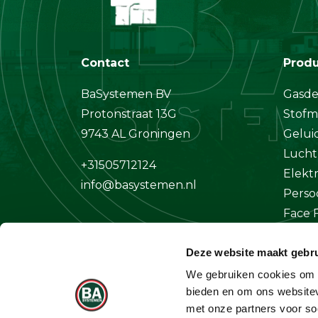
Contact
Prod
BaSystemen BV
Gasde
Protonstraat 13G
Stofm
9743 AL Groningen
Gelui
Lucht
+31505712124
Elekt
info@basystemen.nl
Perso
Face F
Klima
Deze website maakt gebru
Overi
We gebruiken cookies om c
bieden en om ons websitev
met onze partners voor so