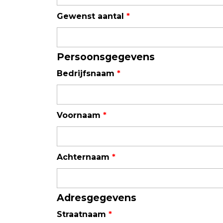
Field Probes
Gewenst aantal
*
Persoonlijke EMV-meters
Toebehoren
Persoonsgegevens
Bedrijfsnaam
*
Face Fit Testing
Geluid
Voornaam
*
Geluidsmeters
Geluidsdosismeters
Geluidsmonitoringstations
Achternaam
*
Geluidsbronnen
Akoestische camera's
Adresgegevens
Accessoires
Straatnaam
*