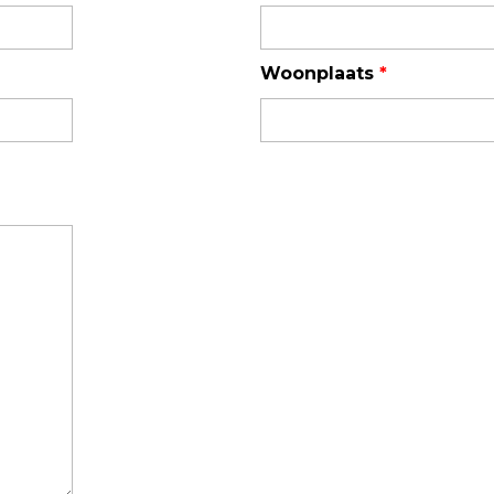
TSI OmniTrak™
Woonplaats
*