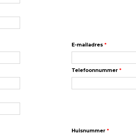
Enkelvoudige gasdetectie
Meervoudige gasdetectie
Verplaatsbare gasdetectie
PID-meter
E-mailadres
*
Gaslekdetectie
Vast opgestelde gasdetectie
Telefoonnummer
*
Speciale gasdetectie
Draadloze gasdetectie
Klimaat
Binnenklimaatmeter
Hittestressmeter
Huisnummer
*