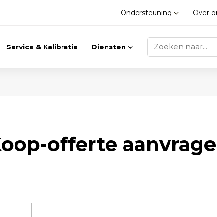
Ondersteuning
Over 
Service & Kalibratie
Diensten
Trilling
Gasdetectie
oop-offerte aanvrag
Trillingsmeters
Klimaat
Toebehoren
Gasdetectie
Accessoires