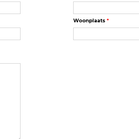
TSI OmniTrak™
Woonplaats
*