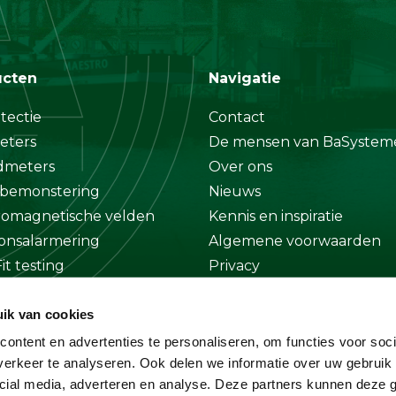
ucten
Navigatie
tectie
Contact
eters
De mensen van BaSystem
dmeters
Over ons
bemonstering
Nieuws
romagnetische velden
Kennis en inspiratie
onsalarmering
Algemene voorwaarden
it testing
Privacy
at
Disclaimer
ik van cookies
ge
ontent en advertenties te personaliseren, om functies voor soci
erkeer te analyseren. Ook delen we informatie over uw gebruik 
cial media, adverteren en analyse. Deze partners kunnen deze