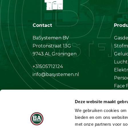
Contact
Prod
BaSystemen BV
Gasde
Protonstraat 13G
Stofm
9743 AL Groningen
Gelui
Lucht
+31505712124
Elekt
info@basystemen.nl
Perso
Face F
Klima
Deze website maakt gebru
Overi
We gebruiken cookies om c
bieden en om ons websitev
met onze partners voor so