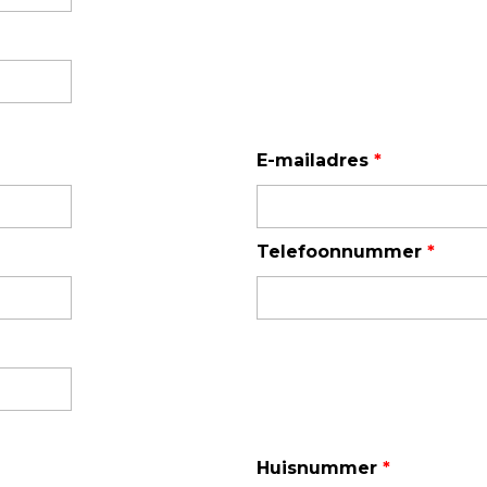
Enkelvoudige gasdetectie
Meervoudige gasdetectie
Verplaatsbare gasdetectie
PID-meter
E-mailadres
*
Gaslekdetectie
Vast opgestelde gasdetectie
Telefoonnummer
*
Speciale gasdetectie
Draadloze gasdetectie
Klimaat
Binnenklimaatmeter
Hittestressmeter
Huisnummer
*