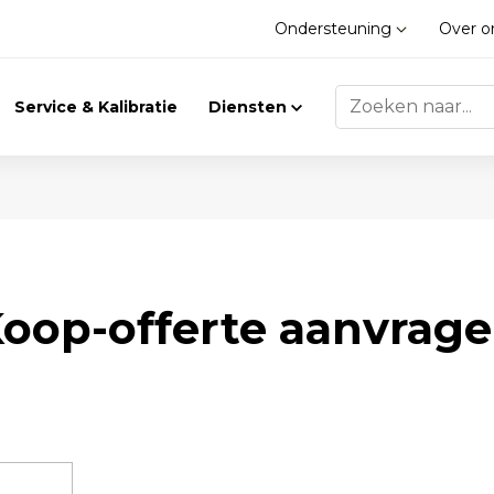
Ondersteuning
Over 
Service & Kalibratie
Diensten
Trilling
Gasdetectie
oop-offerte aanvrag
Trillingsmeters
Klimaat
Toebehoren
Gasdetectie
Accessoires