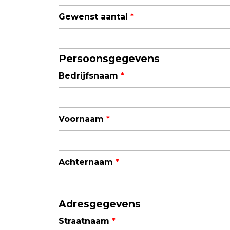
Field Probes
Gewenst aantal
*
Persoonlijke EMV-meters
Toebehoren
Persoonsgegevens
Bedrijfsnaam
*
Face Fit Testing
Geluid
Voornaam
*
Geluidsmeters
Geluidsdosismeters
Geluidsmonitoringstations
Achternaam
*
Geluidsbronnen
Akoestische camera's
Adresgegevens
Accessoires
Straatnaam
*