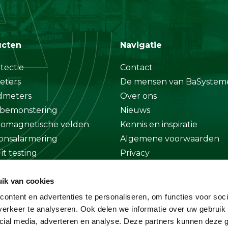
ucten
Navigatie
tectie
Contact
eters
De mensen van BaSystem
dmeters
Over ons
bemonstering
Nieuws
romagnetische velden
Kennis en inspiratie
onsalarmering
Algemene voorwaarden
it testing
Privacy
at
Disclaimer
ik van cookies
ge
ontent en advertenties te personaliseren, om functies voor soci
erkeer te analyseren. Ook delen we informatie over uw gebruik 
cial media, adverteren en analyse. Deze partners kunnen deze