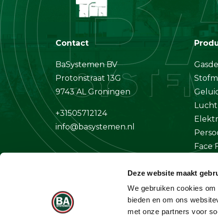
Contact
Prod
BaSystemen BV
Gasde
Protonstraat 13G
Stofm
9743 AL Groningen
Gelui
Lucht
+31505712124
Elekt
info@basystemen.nl
Perso
Face F
Klima
Deze website maakt gebru
Overi
We gebruiken cookies om c
bieden en om ons websitev
met onze partners voor so