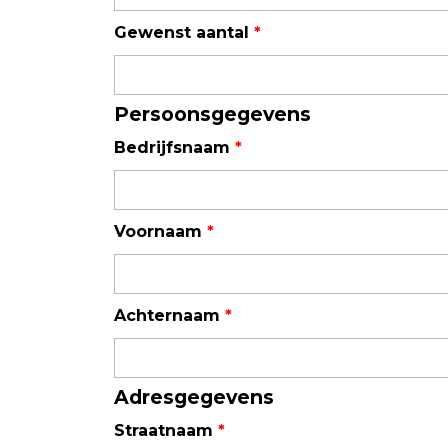
Field Probes
Gewenst aantal
*
Persoonlijke EMV-meters
Toebehoren
Persoonsgegevens
Bedrijfsnaam
*
Face Fit Testing
Geluid
Voornaam
*
Geluidsmeters
Geluidsdosismeters
Geluidsmonitoringstations
Achternaam
*
Geluidsbronnen
Akoestische camera's
Adresgegevens
Accessoires
Straatnaam
*