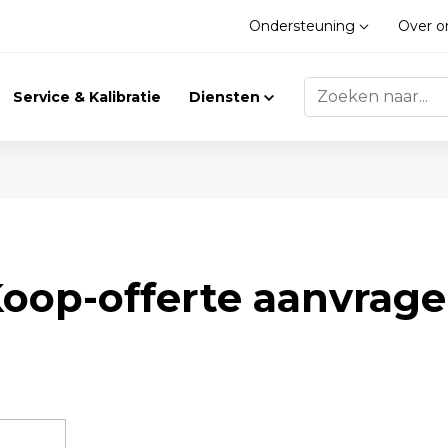
Ondersteuning
Over 
Service & Kalibratie
Diensten
Trilling
Gasdetectie
oop-offerte aanvrag
Trillingsmeters
Klimaat
Toebehoren
Gasdetectie
Accessoires