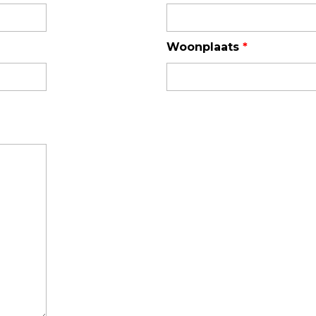
TSI OmniTrak™
Woonplaats
*