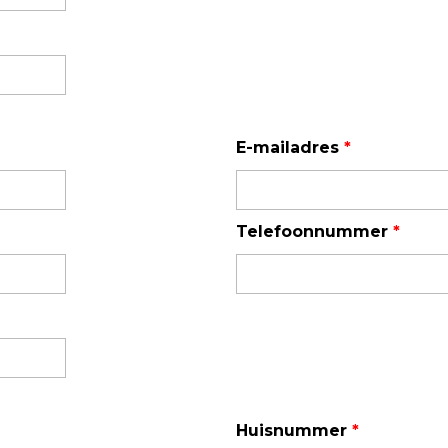
Enkelvoudige gasdetectie
Meervoudige gasdetectie
Verplaatsbare gasdetectie
PID-meter
E-mailadres
*
Gaslekdetectie
Vast opgestelde gasdetectie
Telefoonnummer
*
Speciale gasdetectie
Draadloze gasdetectie
Klimaat
Binnenklimaatmeter
Hittestressmeter
Huisnummer
*