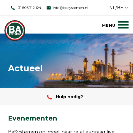
NL/BE
+31 505 712 124
info@basystemen.nl
Actueel
Hulp nodig?
Evenementen
BaSystemen ontmoet haar relaties graag live!