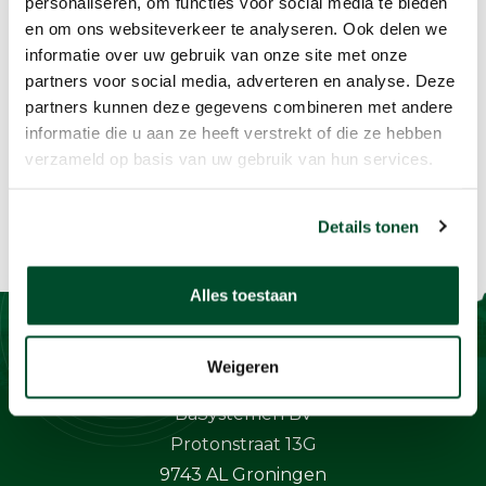
personaliseren, om functies voor social media te bieden
organiseren we graag trainingen en cursussen.
en om ons websiteverkeer te analyseren. Ook delen we
Bekijk hier de geplande trainingen en cursussen
informatie over uw gebruik van onze site met onze
waarvoor u zich kan inschrijven.
Liever een
partners voor social media, adverteren en analyse. Deze
partners kunnen deze gegevens combineren met andere
training bij u op locatie? Vraag dan gerust een
informatie die u aan ze heeft verstrekt of die ze hebben
training op maat aan!
verzameld op basis van uw gebruik van hun services.
Details tonen
Alles toestaan
Contact
Weigeren
BaSystemen BV
Protonstraat 13G
9743 AL Groningen