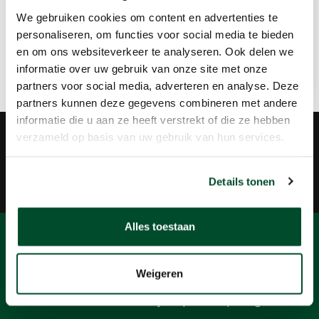
We gebruiken cookies om content en advertenties te
Gasmeetbuisjespomp huren? Neem
personaliseren, om functies voor social media te bieden
contact op!
en om ons websiteverkeer te analyseren. Ook delen we
informatie over uw gebruik van onze site met onze
partners voor social media, adverteren en analyse. Deze
partners kunnen deze gegevens combineren met andere
informatie die u aan ze heeft verstrekt of die ze hebben
Groot assortiment
verzameld op basis van uw gebruik van hun services.
Plezier, veiligheid en gezondheid
Behulpzaam
Details tonen
Verhuur, verkoop en onderhoud
Alles toestaan
Weet u nog niet welk
artikel
u precies nodig heeft?
Weigeren
Vertel wat u zoekt en wij helpen u op weg!