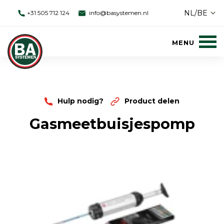
NL/BE
+31 505 712 124
info@basystemen.nl
Hulp nodig?
Product delen
Gasmeetbuisjespomp