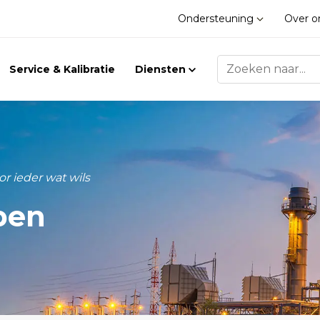
Ondersteuning
Over 
Service & Kalibratie
Diensten
r ieder wat wils
Trilling
Gasdetectie
pen
Trillingsmeters
Klimaat
Toebehoren
Gasdetectie
Accessoires