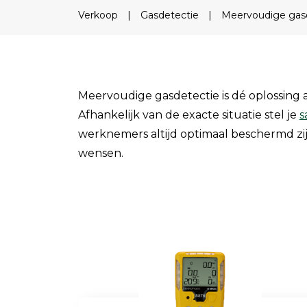
Field Probes
Verkoop
|
Gasdetectie
|
Meervoudige gas
Persoonlijke EMV-meters
Toebehoren
Meervoudige gasdetectie is dé oplossing 
Face Fit Testing
Afhankelijk van de exacte situatie stel je
s
werknemers altijd optimaal beschermd zijn
Geluid
wensen.
Geluidsmeters
Geluidsdosismeters
Geluidsmonitoringstations
Geluidsbronnen
Akoestische camera's
Accessoires