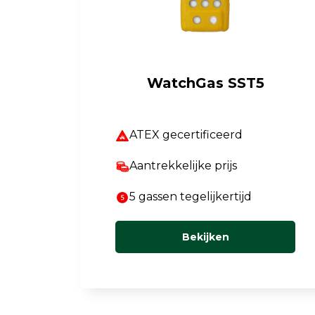
Luchtkwaliteit
Luchtkwaliteitsmonitoren
Toebehoren
WatchGas SST5
ATEX gecertificeerd
Aantrekkelijke prijs
5 gassen tegelijkertijd
Bekijken