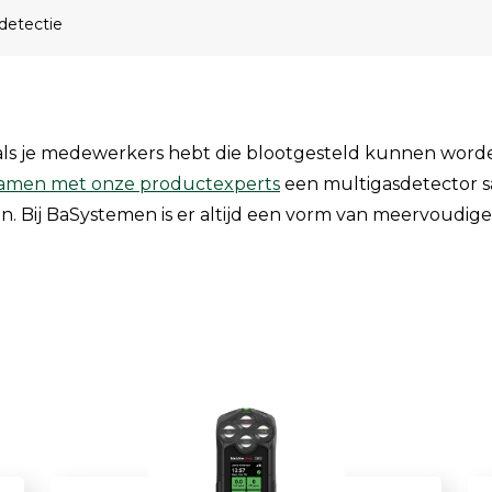
Enkelvoudige gasdetectie
detectie
Meervoudige gasdetectie
Verplaatsbare gasdetectie
PID-meter
als je medewerkers hebt die blootgesteld kunnen worde
amen met onze productexperts
een multigasdetector s
Gaslekdetectie
. Bij BaSystemen is er altijd een vorm van meervoudige 
Vast opgestelde gasdetectie
Speciale gasdetectie
Draadloze gasdetectie
Klimaat
Binnenklimaatmeter
Hittestressmeter