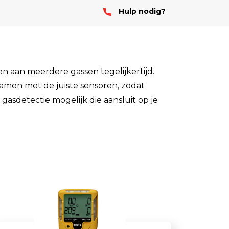
Hulp nodig?
Stof
Handheld stofmeters
Persoonlijke stofmonitoren
Stationaire stofmeters
n aan meerdere gassen tegelijkertijd.
amen met de juiste sensoren, zodat
Verplaatsbare stofmeters
gasdetectie mogelijk die aansluit op je
Ultrafijnstofmeters
Luchtbemonstering
Filters en adsorptiebuizen
Asbest
Flowkalibratie
Luchtbemonsteringspomp