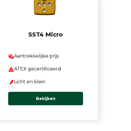
Luchtmonsternamezakken
Passieve Personal Samplers
Filter- en buishouders
SST4 Micro
Aantrekkelijke prijs
ATEX gecertificeerd
Licht en klein
Bekijken