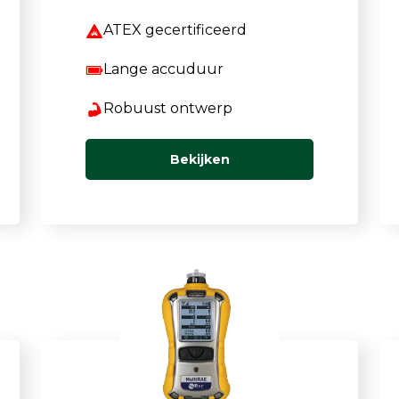
ATEX gecertificeerd
Lange accuduur
Robuust ontwerp
Bekijken