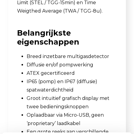
Limit (STEL / TGG-15min) en Time
Weigthed Average (TWA / TGG-8u).
Belangrijkste
eigenschappen
Breed inzetbare multigasdetector
Diffusie en/of pompwerking
ATEX gecertificeerd
IP65 (pomp) en IP67 (diffusie)
spatwaterdichtheid
Groot intuïtief grafisch display met
twee bedieningsknoppen
Oplaadbaar via Micro-USB, geen
‘proprietary’ laadkabel
Een grote reeks aan verschillende