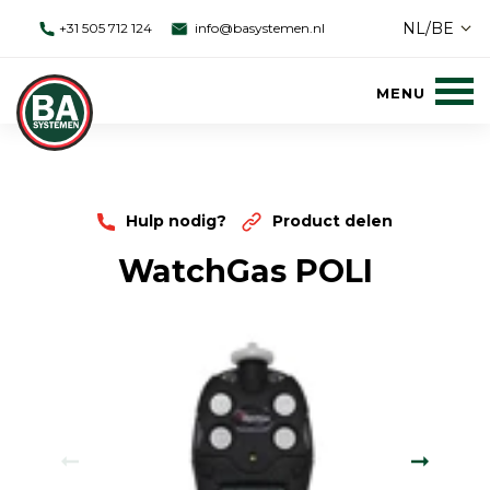
NL/BE
+31 505 712 124
info@basystemen.nl
Hulp nodig?
Product delen
WatchGas POLI