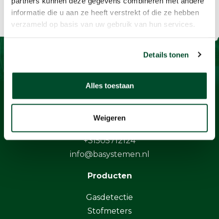
partners kunnen deze gegevens combineren met andere
informatie die u aan ze heeft verstrekt of die ze hebben
verzameld op basis van uw gebruik van hun services.
Details tonen
Contact
Alles toestaan
BaSystemen BV
Protonstraat 13G
Weigeren
9743 AL Groningen
+31505712124
info@basystemen.nl
Producten
Gasdetectie
Stofmeters