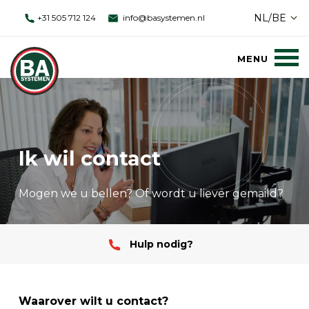
NL/BE
+31 505 712 124
info@basystemen.nl
Ik wil contact
Mogen we u bellen? Of wordt u liever gemaild?
Hulp nodig?
Waarover wilt u contact?