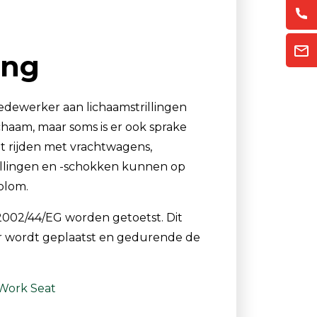
Luchtmonsternamezakken
Passieve Personal Samplers
ing
Filter- en buishouders
edewerker aan lichaamstrillingen
chaam, maar soms is er ook sprake
et rijden met vrachtwagens,
rillingen en -schokken kunnen op
olom.
 2002/44/EG worden getoetst. Dit
r wordt geplaatst en gedurende de
Work Seat