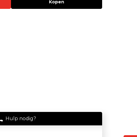
Kopen
Stof
Handheld stofmeters
Persoonlijke stofmonitoren
Stationaire stofmeters
Verplaatsbare stofmeters
Ultrafijnstofmeters
Luchtbemonstering
Filters en adsorptiebuizen
Asbest
Flowkalibratie
Hulp nodig?
Luchtbemonsteringspomp