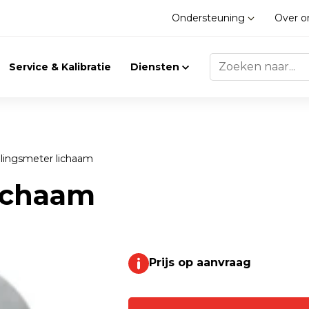
Ondersteuning
Over 
Service & Kalibratie
Diensten
illingsmeter lichaam
Trilling
Gasdetectie
lichaam
Trillingsmeters
Klimaat
Toebehoren
Prijs op aanvraag
Gasdetectie
Accessoires