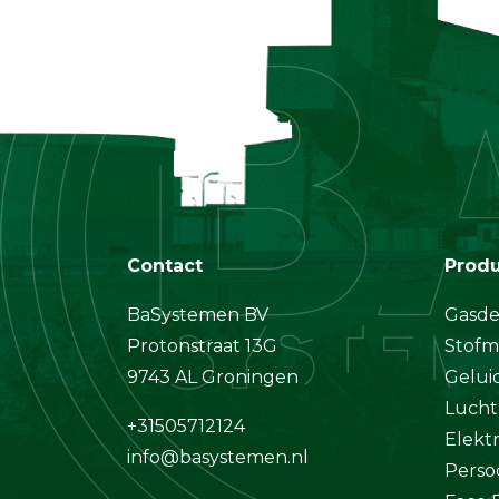
Contact
Prod
BaSystemen BV
Gasde
Protonstraat 13G
Stofm
9743 AL Groningen
Gelui
Lucht
+31505712124
Elekt
info@basystemen.nl
Perso