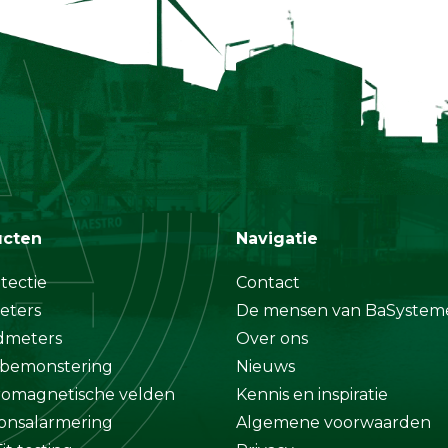
ucten
Navigatie
tectie
Contact
eters
De mensen van BaSystem
dmeters
Over ons
bemonstering
Nieuws
romagnetische velden
Kennis en inspiratie
onsalarmering
Algemene voorwaarden