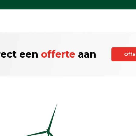
rect een
offerte
aan
Offe