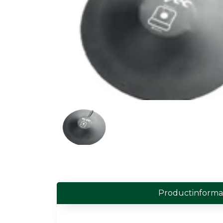
Field Probes
Persoonlijke EMV-meters
Toebehoren
Face Fit Testing
Geluid
Geluidsmeters
Geluidsdosismeters
Geluidsmonitoringstations
Geluidsbronnen
Productinforma
Akoestische camera's
Accessoires