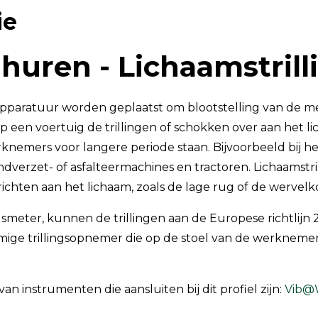
ie
TSI OmniTrak™
 huren - Lichaamstrill
 apparatuur worden geplaatst om blootstelling van de m
p een voertuig de trillingen of schokken over aan het li
knemers voor langere periode staan. Bijvoorbeeld bij h
ondverzet- of asfalteermachines en tractoren. Lichaamst
richten aan het lichaam, zoals de lage rug of de wervelk
gsmeter, kunnen de trillingen aan de Europese richtlijn
ge trillingsopnemer die op de stoel van de werkneme
n instrumenten die aansluiten bij dit profiel zijn:
Vib@