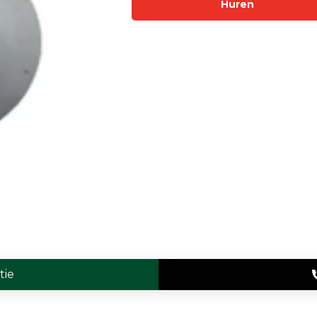
Huren
Enkelvoudige gasdetectie
Meervoudige gasdetectie
Verplaatsbare gasdetectie
PID-meter
Gaslekdetectie
Vast opgestelde gasdetectie
Speciale gasdetectie
Draadloze gasdetectie
Klimaat
Binnenklimaatmeter
tie
Hittestressmeter