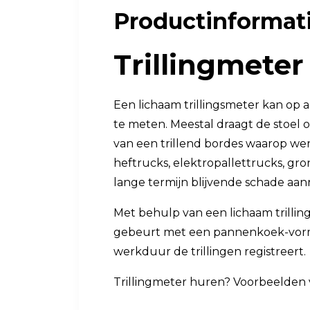
Productinformat
Luchtkwaliteit
Luchtkwaliteitsmonitoren
Trillingmeter
Toebehoren
Een lichaam trillingsmeter kan op
te meten. Meestal draagt de stoel o
van een trillend bordes waarop wer
heftrucks, elektropallettrucks, gr
lange termijn blijvende schade aan
Met behulp van een lichaam trillin
gebeurt met een pannenkoek-vormi
werkduur de trillingen registreert.
Trillingmeter huren? Voorbeelden va