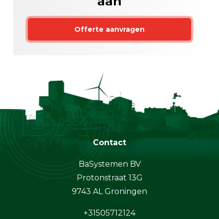
aan
Offerte aanvragen
Contact
BaSystemen BV
Protonstraat 13G
9743 AL Groningen
+31505712124