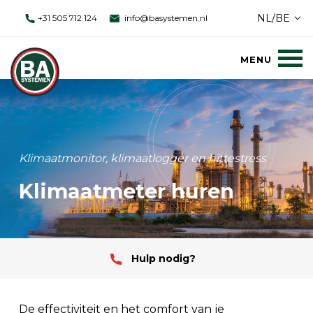
NL/BE
+31 505 712 124
info@basystemen.nl
Klimaatmonitor, klimaatlogger en hittestress
Klimaatmeter huren
Hulp nodig?
De effectiviteit en het comfort van je