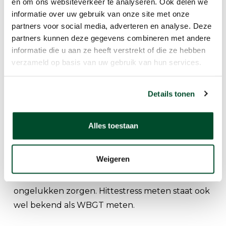
en om ons websiteverkeer te analyseren. Ook delen we
informatie over uw gebruik van onze site met onze
Hittestress meten
partners voor social media, adverteren en analyse. Deze
partners kunnen deze gegevens combineren met andere
Hoewel het niet direct met het klimaat te maken
informatie die u aan ze heeft verstrekt of die ze hebben
verzameld op basis van uw gebruik van hun services.
heeft, vind je in deze categorie ook
apparatuur
om hittestress
te meten. Hittestressmeters
houden de temperatuur en luchtvochtigheid in
Details tonen
de gaten, zodat dit geen grenswaardes bereikt
waarboven we onze warmte niet meer kwijt
Alles toestaan
kunnen. Dit zou namelijk kunnen leiden tot
hoofdpijn, een zonnesteek of hyperthermie. Met
Weigeren
name bij het werken met zware industriële
machines kan dit tot verschrikkelijke
ongelukken zorgen. Hittestress meten staat ook
wel bekend als WBGT meten.