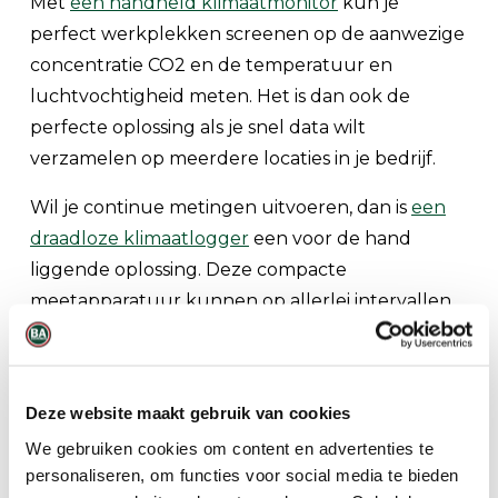
Met
een handheld klimaatmonitor
kun je
perfect werkplekken screenen op de aanwezige
concentratie CO2 en de temperatuur en
luchtvochtigheid meten. Het is dan ook de
perfecte oplossing als je snel data wilt
verzamelen op meerdere locaties in je bedrijf.
Wil je continue metingen uitvoeren, dan is
een
draadloze klimaatlogger
een voor de hand
liggende oplossing. Deze compacte
meetapparatuur kunnen op allerlei intervallen
worden ingesteld, en daarmee een duidelijk
beeld geven van de langetermijnsituatie. Ze
kunnen de gemeten gegevens zelfs delen via
Deze website maakt gebruik van cookies
het internet, zodat je van achter je laptop inzicht
We gebruiken cookies om content en advertenties te
hebt in de luchtkwaliteit binnen jouw bedrijf.
personaliseren, om functies voor social media te bieden