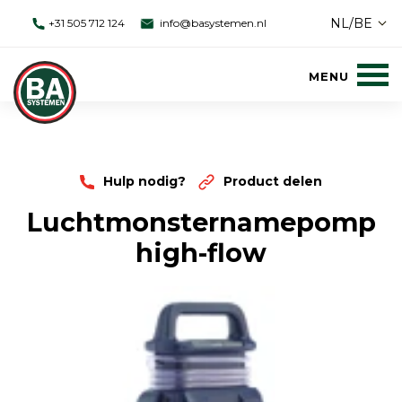
NL/BE
+31 505 712 124
info@basystemen.nl
Hulp nodig?
Product delen
Luchtmonsternamepomp
high-flow