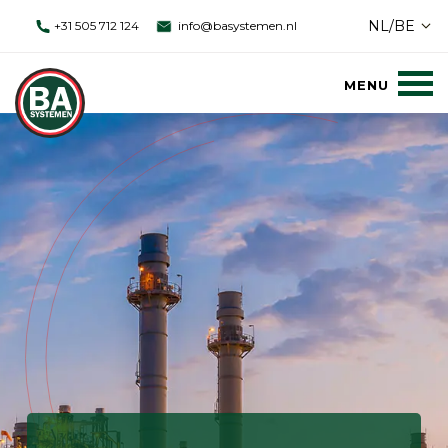
NL/BE
+31 505 712 124
info@basystemen.nl