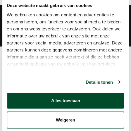
Deze website maakt gebruik van cookies
Groot assortiment
We gebruiken cookies om content en advertenties te
Plezier, veiligheid en gezondheid
personaliseren, om functies voor social media te bieden
en om ons websiteverkeer te analyseren. Ook delen we
Behulpzaam
informatie over uw gebruik van onze site met onze
Verhuur, verkoop en onderhoud
partners voor social media, adverteren en analyse. Deze
partners kunnen deze gegevens combineren met andere
informatie die u aan ze heeft verstrekt of die ze hebben
Ontwikkelingen
verzameld op basis van uw gebruik van hun services.
Meetinstrumenten zijn continu onderhevig aan
technische innovatie. Ze worden nauwkeuriger en
Details tonen
betrouwbaarder, betaalbaarder maar ook
slimmer! Denk aan draadloze communicatie om
Alles toestaan
metingen op afstand uit te voeren en te
monitoren. Hieronder een korte impressie en link
Weigeren
naar meer informatie.