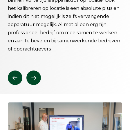
nd
binnen korte tijd is apparatuur op locatie. Ook
en 
het kalibreren op locatie is een absolute plus en
zij
n
indien dit niet mogelijk is zelfs vervangende
ond
apparatuur mogelijk. Al met al een erg fijn
daa
en
professioneel bedrijf om mee samen te werken
die
en aan te bevelen bij samenwerkende bedrijven
ple
le
of opdrachtgevers.