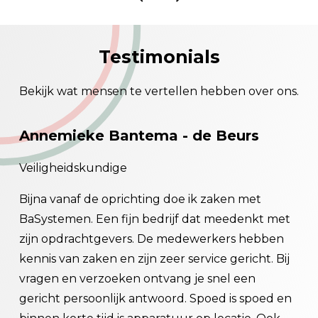
Testimonials
Bekijk wat mensen te vertellen hebben over ons.
Annemieke Bantema - de Beurs
Wi
Veiligheidskundige
Gec
en
Bijna vanaf de oprichting doe ik zaken met
Als
Zo
BaSystemen. Een fijn bedrijf dat meedenkt met
gra
en.
zijn opdrachtgevers. De medewerkers hebben
ger
om
kennis van zaken en zijn zeer service gericht. Bij
ged
vragen en verzoeken ontvang je snel een
Sam
et
gericht persoonlijk antwoord. Spoed is spoed en
exp