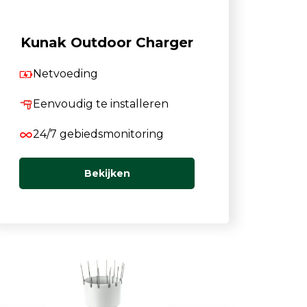
Luchtmonsternamezakken
Passieve Personal Samplers
Kunak Outdoor Charger
Filter- en buishouders
Netvoeding
Eenvoudig te installeren
24/7 gebiedsmonitoring
Bekijken