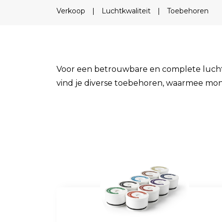
Field Probes
Verkoop
|
Luchtkwaliteit
|
Toebehoren
Persoonlijke EMV-meters
Toebehoren
Voor een betrouwbare en complete luchtkwa
Face Fit Testing
vind je diverse toebehoren, waarmee mon
Geluid
Geluidsmeters
Geluidsdosismeters
Geluidsmonitoringstations
Geluidsbronnen
Akoestische camera's
Accessoires