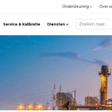
Ondersteuning
Over 
Service & Kalibratie
Diensten
Trilling
Gasdetectie
Trillingsmeters
Klimaat
Toebehoren
Gasdetectie
Accessoires