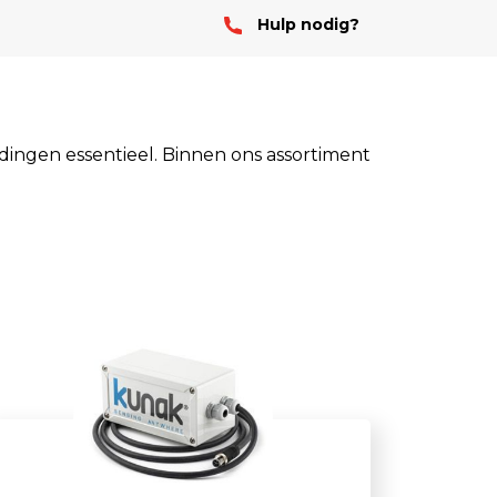
Hulp nodig?
Stof
Handheld stofmeters
Persoonlijke stofmonitoren
Stationaire stofmeters
idingen essentieel. Binnen ons assortiment
Verplaatsbare stofmeters
Ultrafijnstofmeters
Luchtbemonstering
Filters en adsorptiebuizen
Asbest
Flowkalibratie
Luchtbemonsteringspomp