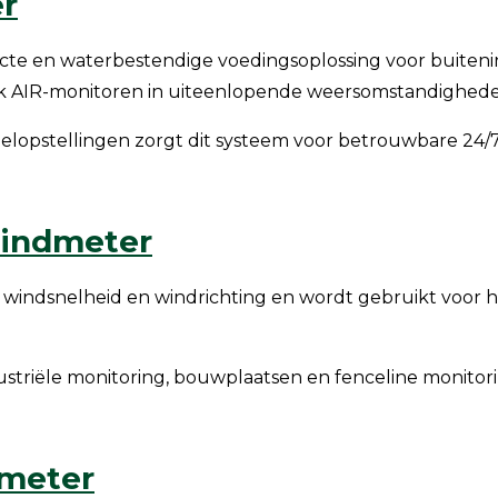
r
e en waterbestendige voedingsoplossing voor buitenins
ak AIR-monitoren in uiteenlopende weersomstandighede
elopstellingen zorgt dit systeem voor betrouwbare 24/
indmeter
dsnelheid en windrichting en wordt gebruikt voor het
ustriële monitoring, bouwplaatsen en fenceline monitori
dmeter