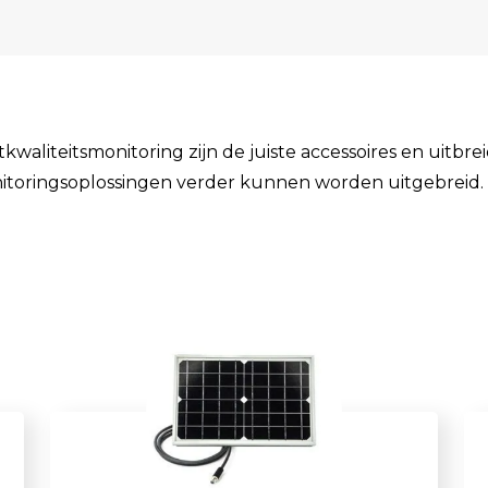
Enkelvoudige gasdetectie
Meervoudige gasdetectie
Verplaatsbare gasdetectie
PID-meter
liteitsmonitoring zijn de juiste accessoires en uitbre
itoringsoplossingen verder kunnen worden uitgebreid.
Gaslekdetectie
Vast opgestelde gasdetectie
Speciale gasdetectie
Draadloze gasdetectie
Klimaat
Binnenklimaatmeter
Hittestressmeter