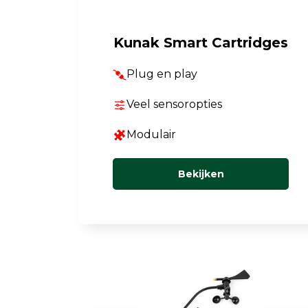
Luchtkwaliteit
Kunak Smart Cartridges
Luchtkwaliteitsmonitoren
Plug en play
Toebehoren
Veel sensoropties
Modulair
Bekijken