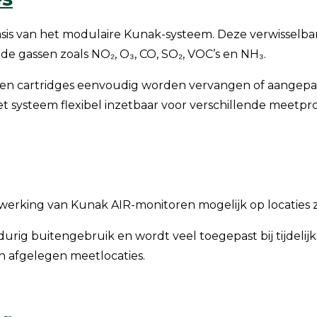
is van het modulaire Kunak-systeem. Deze verwisselbar
e gassen zoals NO₂, O₃, CO, SO₂, VOC’s en NH₃.
en cartridges eenvoudig worden vervangen of aangepas
het systeem flexibel inzetbaar voor verschillende meetpr
erking van Kunak AIR-monitoren mogelijk op locaties z
urig buitengebruik en wordt veel toegepast bij tijdel
n afgelegen meetlocaties.