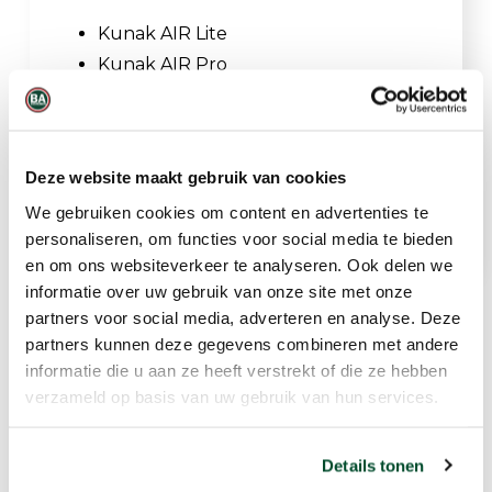
Kunak AIR Lite
Kunak AIR Pro
De gemeten winddata wordt
automatisch geïntegreerd in het Kunak
AIR Cloud-platform voor realtime
Deze website maakt gebruik van cookies
analyse, visualisatie en rapportage.
We gebruiken cookies om content en advertenties te
personaliseren, om functies voor social media te bieden
en om ons websiteverkeer te analyseren. Ook delen we
informatie over uw gebruik van onze site met onze
partners voor social media, adverteren en analyse. Deze
partners kunnen deze gegevens combineren met andere
Gerelateerde producten
informatie die u aan ze heeft verstrekt of die ze hebben
verzameld op basis van uw gebruik van hun services.
Details tonen