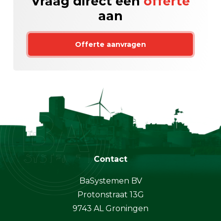
Vraag direct een
offerte
aan
Offerte aanvragen
Contact
BaSystemen BV
Protonstraat 13G
9743 AL Groningen