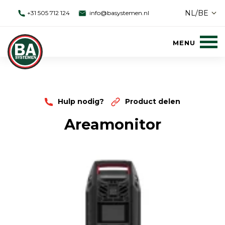
NL/BE
+31 505 712 124
info@basystemen.nl
Hulp nodig?
Product delen
Areamonitor