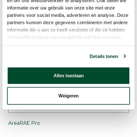
en om ons websiteverkeer te analyseren. Ook delen we
informatie over uw gebruik van onze site met onze
partners voor social media, adverteren en analyse. Deze
partners kunnen deze gegevens combineren met andere
Blackline G7c - Multigas
informatie die u aan ze heeft verstrekt of die ze hebben
verzameld op basis van uw gebruik van hun services.
Details tonen
Alles toestaan
Weigeren
AreaRAE Pro