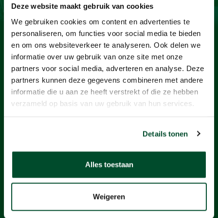
Deze website maakt gebruik van cookies
Contact
We gebruiken cookies om content en advertenties te
BaSystemen BV
personaliseren, om functies voor social media te bieden
en om ons websiteverkeer te analyseren. Ook delen we
Protonstraat 13G
informatie over uw gebruik van onze site met onze
9743 AL Groningen
partners voor social media, adverteren en analyse. Deze
partners kunnen deze gegevens combineren met andere
+31505712124
informatie die u aan ze heeft verstrekt of die ze hebben
info@basystemen.nl
verzameld op basis van uw gebruik van hun services.
Producten
Details tonen
Gasdetectie
Stofmeters
Geluidmeters
Alles toestaan
Luchtbemonstering
Elektromagnetische velden
Weigeren
Persoonsalarmering