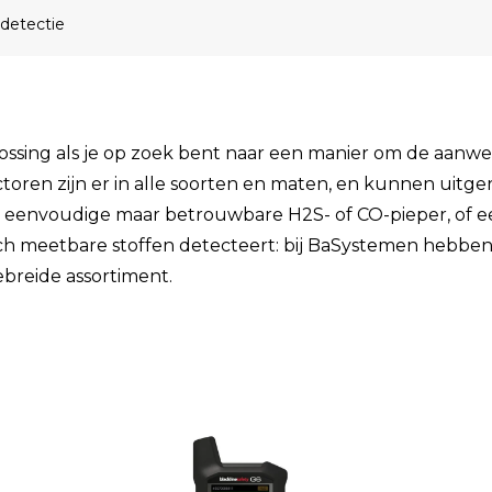
Enkelvoudige gasdetectie
detectie
Meervoudige gasdetectie
Verplaatsbare gasdetectie
PID-meter
lossing als je op zoek bent naar een manier om de aanwe
ren zijn er in alle soorten en maten, en kunnen uitgeru
Gaslekdetectie
en eenvoudige maar betrouwbare H2S- of CO-pieper, of 
Vast opgestelde gasdetectie
sch meetbare stoffen detecteert: bij BaSystemen hebbe
ebreide assortiment.
Speciale gasdetectie
Draadloze gasdetectie
Klimaat
Binnenklimaatmeter
Hittestressmeter