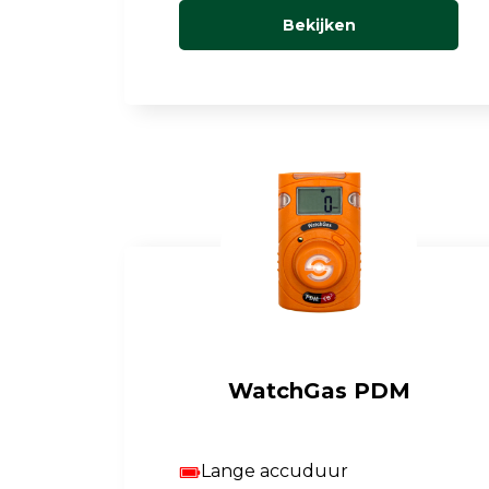
Bekijken
WatchGas PDM
Lange accuduur