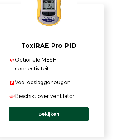
Luchtmonsternamezakken
Passieve Personal Samplers
Filter- en buishouders
ToxiRAE Pro PID
Optionele MESH
connectiviteit
Veel opslaggeheugen
Beschikt over ventilator
Bekijken