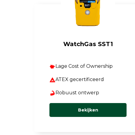
Luchtkwaliteit
Luchtkwaliteitsmonitoren
Toebehoren
WatchGas SST1
Lage Cost of Ownership
ATEX gecertificeerd
Robuust ontwerp
Bekijken