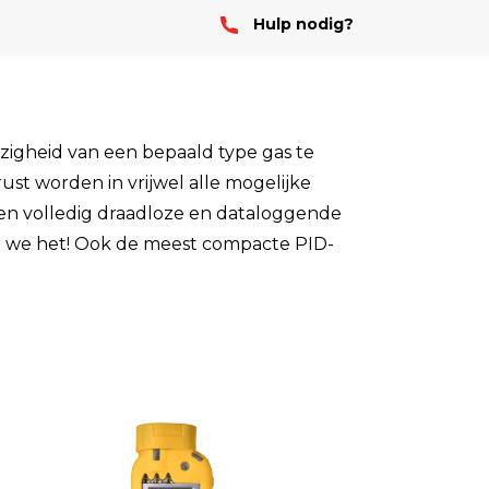
Hulp nodig?
Stof
Handheld stofmeters
Persoonlijke stofmonitoren
Stationaire stofmeters
zigheid van een bepaald type gas te
st worden in vrijwel alle mogelijke
Verplaatsbare stofmeters
een volledig draadloze en dataloggende
Ultrafijnstofmeters
n we het! Ook de meest compacte PID-
Luchtbemonstering
Filters en adsorptiebuizen
Asbest
Flowkalibratie
Luchtbemonsteringspomp