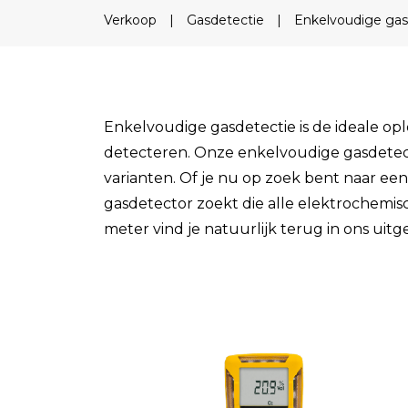
Field Probes
Verkoop
|
Gasdetectie
|
Enkelvoudige gas
Persoonlijke EMV-meters
Toebehoren
Enkelvoudige gasdetectie is de ideale op
Face Fit Testing
detecteren. Onze enkelvoudige gasdetecto
varianten. Of je nu op zoek bent naar e
Geluid
gasdetector zoekt die alle elektrochemi
Geluidsmeters
meter vind je natuurlijk terug in ons uitg
Geluidsdosismeters
Geluidsmonitoringstations
Geluidsbronnen
Akoestische camera's
Accessoires