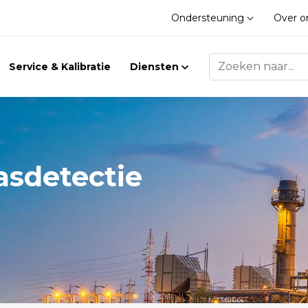
Ondersteuning
Over 
Service & Kalibratie
Diensten
asdetectie
Trilling
Gasdetectie
Trillingsmeters
Klimaat
Toebehoren
Gasdetectie
Accessoires