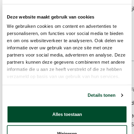
Ruimtelij
(Werkplek, ruimte,
Deze website maakt gebruik van cookies
perceelgrens, enz.)
We gebruiken cookies om content en advertenties te
personaliseren, om functies voor social media te bieden
en om ons websiteverkeer te analyseren. Ook delen we
informatie over uw gebruik van onze site met onze
partners voor social media, adverteren en analyse. Deze
partners kunnen deze gegevens combineren met andere
informatie die u aan ze heeft verstrekt of die ze hebben
verzameld op basis van uw gebruik van hun services.
Gebied – F
Details tonen
Gebied
Alles toestaan
P
referentie 
Weigeren