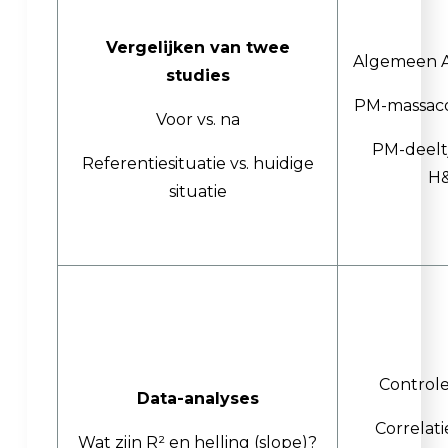
Vergelijken van twee
Algemeen A
studies
PM-massaco
Voor vs. na
PM-deelt
Referentiesituatie vs. huidige
H
situatie
Control
Data-analyses
Correlat
Wat zijn R² en helling (slope)?