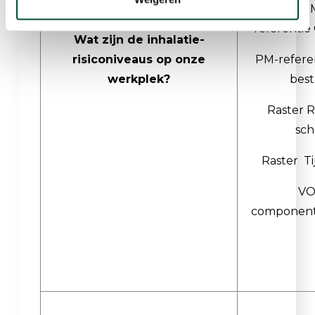
P
referentie 
Wat zijn de inhalatie-
risiconiveaus op onze
PM-refere
werkplek?
bes
Raster R
sch
Raster Ti
VO
component