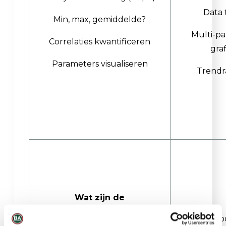
Data 
Min, max, gemiddelde?
Multi-p
Correlaties kwantificeren
gra
Parameters visualiseren
Trendr
Wat zijn de
omstandigheden in en rond
IAQ-beo
een ruimte?