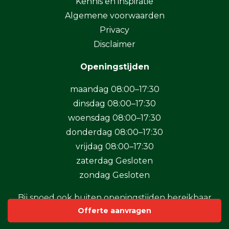
Kennis en inspiratie
Algemene voorwaarden
Privacy
Disclaimer
Openingstijden
maandag 08:00–17:30
dinsdag 08:00–17:30
woensdag 08:00–17:30
donderdag 08:00–17:30
vrijdag 08:00–17:30
zaterdag Gesloten
zondag Gesloten
Bij spoed ook buiten openingstijden bereikbaar
Offerte aanvragen
op
+31 (0)50-5712124