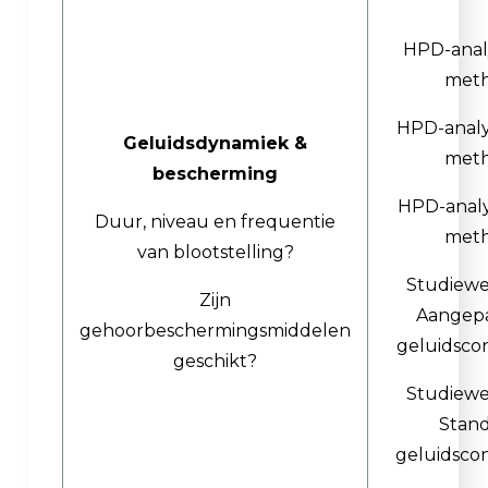
HPD-anal
met
HPD-analy
Geluidsdynamiek &
met
bescherming
HPD-analy
Duur, niveau en frequentie
met
van blootstelling?
Studiewe
Zijn
Aangepa
gehoorbeschermingsmiddelen
geluidscon
geschikt?
Studiewe
Stan
geluidscon