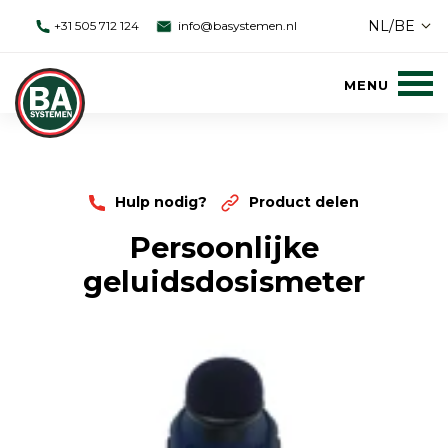
NL/BE
+31 505 712 124
info@basystemen.nl
Hulp nodig?
Product delen
Persoonlijke
geluidsdosismeter