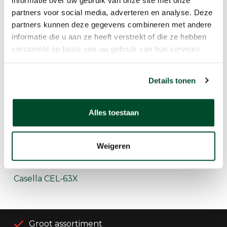
Gerelateerde producten
partners voor social media, adverteren en analyse. Deze
partners kunnen deze gegevens combineren met andere
informatie die u aan ze heeft verstrekt of die ze hebben
verzameld op basis van uw gebruik van hun services.
Details tonen
Alles toestaan
Weigeren
Casella CEL-63X
Groot assortiment