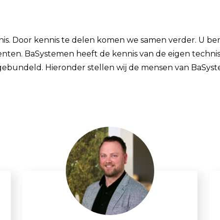
Enkelvoudige gasdetectie
Meervoudige gasdetectie
nis. Door kennis te delen komen we samen verder. U ben
Verplaatsbare gasdetectie
enten. BaSystemen heeft de kennis van de eigen technis
PID-meter
gebundeld. Hieronder stellen wij de mensen van BaSyst
Gaslekdetectie
Vast opgestelde gasdetectie
Speciale gasdetectie
Draadloze gasdetectie
Klimaat
Binnenklimaatmeter
Hittestressmeter