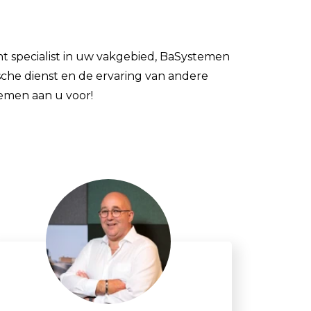
Stof
Handheld stofmeters
t specialist in uw vakgebied, BaSystemen
Persoonlijke stofmonitoren
che dienst en de ervaring van andere
Stationaire stofmeters
emen aan u voor!
Verplaatsbare stofmeters
Ultrafijnstofmeters
Luchtbemonstering
Filters en adsorptiebuizen
Asbest
Flowkalibratie
Luchtbemonsteringspomp