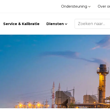
Ondersteuning
Over 
Service & Kalibratie
Diensten
Trilling
Gasdetectie
Trillingsmeters
Klimaat
Toebehoren
Gasdetectie
Accessoires