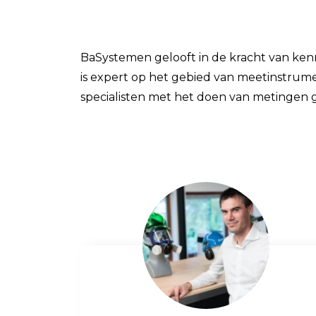
Field Probes
Persoonlijke EMV-meters
BaSystemen gelooft in de kracht van ken
Toebehoren
is expert op het gebied van meetinstrum
specialisten met het doen van metingen 
Face Fit Testing
Geluid
Geluidsmeters
Geluidsdosismeters
Geluidsmonitoringstations
Geluidsbronnen
Akoestische camera's
Accessoires