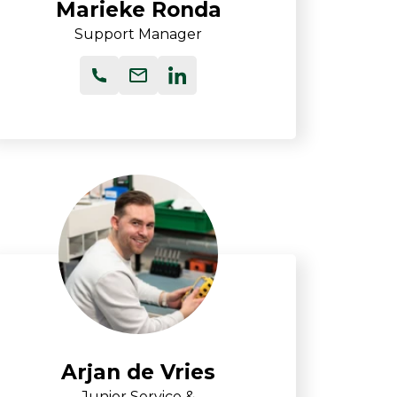
Marieke Ronda
Support Manager
Arjan de Vries
Junior Service &