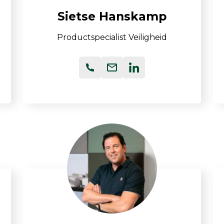
Sietse Hanskamp
TSI OmniTrak™
Productspecialist Veiligheid