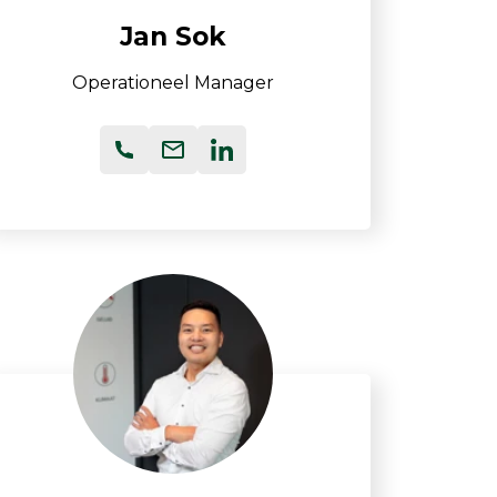
Luchtmonsternamezakken
Jan Sok
Passieve Personal Samplers
Operationeel Manager
Filter- en buishouders