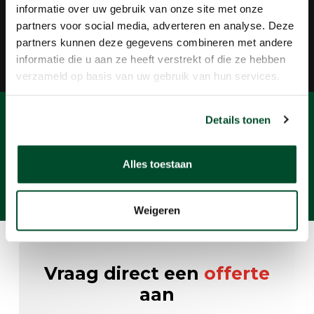
informatie over uw gebruik van onze site met onze
Groot assortiment
partners voor social media, adverteren en analyse. Deze
Plezier, veiligheid en gezondheid
partners kunnen deze gegevens combineren met andere
Behulpzaam
informatie die u aan ze heeft verstrekt of die ze hebben
Verhuur, verkoop en onderhoud
verzameld op basis van uw gebruik van hun services.
Weet u nog niet welk
artikel
Details tonen
u precies nodig heeft?
Alles toestaan
Vertel wat u zoekt en wij helpen u op weg!
Weigeren
Vraag direct een
offerte
aan