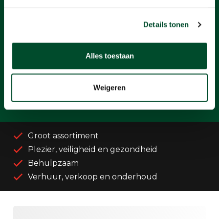
Weet u nog niet welk
artikel
u precies nodig heeft?
Details tonen
Vertel wat u zoekt en wij helpen u op weg!
Alles toestaan
Advies aanvraag indienen
Weigeren
Groot assortiment
Plezier, veiligheid en gezondheid
Behulpzaam
Verhuur, verkoop en onderhoud