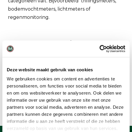
categorieën valt. Bijvoorbeeld trillingsmeters,
bodemvochtmeters, lichtmeters of
regenmonitoring.
Iets anders nodig? We staan
voor je klaar!
Staat de meetapparatuur die je zoekt niet
Deze website maakt gebruik van cookies
tussen bovenstaande categorieën?
Neem
We gebruiken cookies om content en advertenties te
contact met ons op
om de mogelijkheden te
personaliseren, om functies voor social media te bieden
bespreken. Onze productspecialisten hebben
en om ons websiteverkeer te analyseren. Ook delen we
veel kennis en inzicht in de trends, dus we
informatie over uw gebruik van onze site met onze
partners voor social media, adverteren en analyse. Deze
kunnen je bijna altijd verder helpen.
partners kunnen deze gegevens combineren met andere
informatie die u aan ze heeft verstrekt of die ze hebben
verzameld op basis van uw gebruik van hun services.