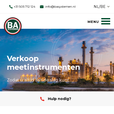
NL/BE
+31 505 712 124
info@basystemen.nl
Verkoop
meetinstrumenten
Zodat u altijd aan de slag kunt
Hulp nodig?