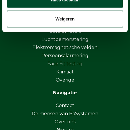
Producten
Gasdetectie
Weigeren
Stofmeters
Geluidmeters
Luchtbemonstering
Elektromagnetische velden
Persoonsalarmering
Face Fit testing
Klimaat
Overige
Navigatie
Contact
De mensen van BaSystemen
Over ons
Nieuws