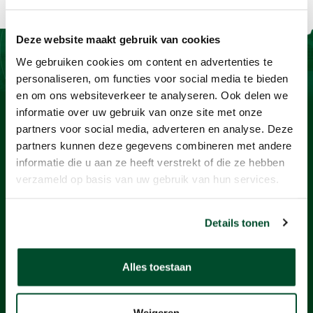
Deze website maakt gebruik van cookies
We gebruiken cookies om content en advertenties te
Contact
personaliseren, om functies voor social media te bieden
en om ons websiteverkeer te analyseren. Ook delen we
BaSystemen BV
informatie over uw gebruik van onze site met onze
Protonstraat 13G
partners voor social media, adverteren en analyse. Deze
partners kunnen deze gegevens combineren met andere
9743 AL Groningen
informatie die u aan ze heeft verstrekt of die ze hebben
+31505712124
verzameld op basis van uw gebruik van hun services.
info@basystemen.nl
Details tonen
Producten
Gasdetectie
Alles toestaan
Stofmeters
Geluidmeters
Weigeren