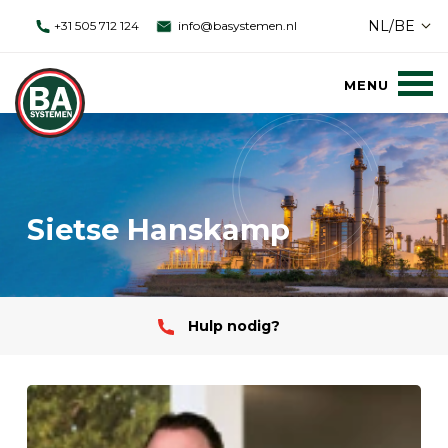
NL/BE
+31 505 712 124
info@basystemen.nl
Sietse Hanskamp
Hulp nodig?