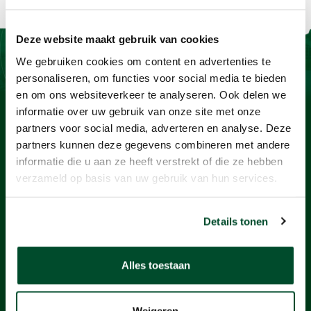
Deze website maakt gebruik van cookies
We gebruiken cookies om content en advertenties te
Contact
personaliseren, om functies voor social media te bieden
en om ons websiteverkeer te analyseren. Ook delen we
BaSystemen BV
informatie over uw gebruik van onze site met onze
Protonstraat 13G
partners voor social media, adverteren en analyse. Deze
partners kunnen deze gegevens combineren met andere
9743 AL Groningen
informatie die u aan ze heeft verstrekt of die ze hebben
+31505712124
verzameld op basis van uw gebruik van hun services.
info@basystemen.nl
Details tonen
Producten
Gasdetectie
Alles toestaan
Stofmeters
Geluidmeters
Weigeren