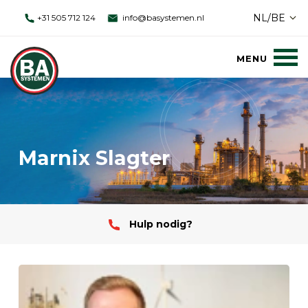
NL/BE
+31 505 712 124
info@basystemen.nl
Marnix Slagter
Hulp nodig?