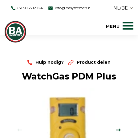
NL/BE
+31 505 712 124
info@basystemen.nl
Hulp nodig?
Product delen
WatchGas PDM Plus