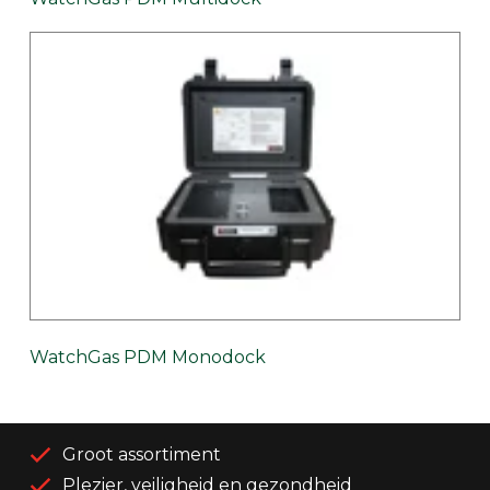
WatchGas PDM Monodock
Groot assortiment
Plezier, veiligheid en gezondheid