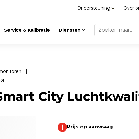
Ondersteuning
Over 
Service & Kalibratie
Diensten
smonitoren
|
tor
Trilling
Gasdetectie
Smart City Luchtkwali
Trillingsmeters
Klimaat
Toebehoren
Gasdetectie
Prijs op aanvraag
Accessoires