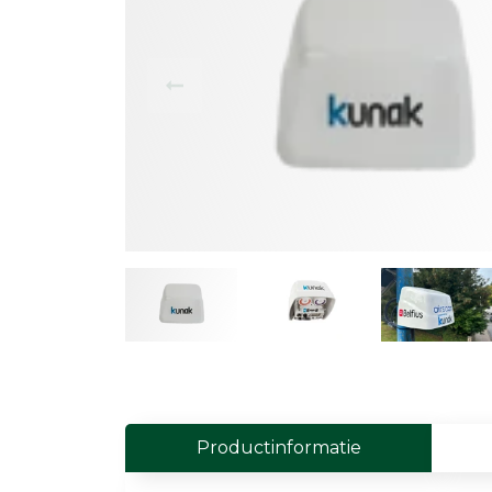
Field Probes
Persoonlijke EMV-meters
Toebehoren
Face Fit Testing
Geluid
Geluidsmeters
Geluidsdosismeters
Geluidsmonitoringstations
Geluidsbronnen
Akoestische camera's
Productinformatie
Accessoires