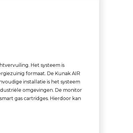
Luchtmonsternamezakken
Passieve Personal Samplers
Filter- en buishouders
tvervuiling. Het systeem is
ergiezuinig formaat. De Kunak AIR
voudige installatie is het systeem
industriële omgevingen. De monitor
mart gas cartridges. Hierdoor kan