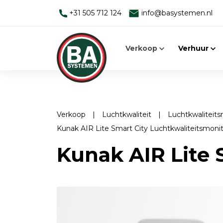
+31 505 712 124
info@basystemen.nl
Verkoop
Verhuur
Verkoop
|
Luchtkwaliteit
|
Luchtkwaliteit
Kunak AIR Lite Smart City Luchtkwaliteitsmoni
Alleen werken
Man-down systemen
Kunak AIR Lite 
Man Down Systeem
Elektromagnetische velden
Toebehoren
Face Fit Testing
Elektromagnetische velden
Geluid
EMV-meters