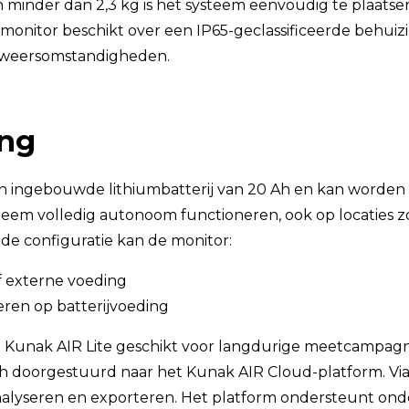
 minder dan 2,3 kg is het systeem eenvoudig te plaatsen o
onitor beschikt over een IP65-geclassificeerde behuiz
e weersomstandigheden.
ng
en ingebouwde lithiumbatterij van 20 Ah en kan worden
teem volledig autonoom functioneren, ook op locaties z
 de configuratie kan de monitor:
f externe voeding
eren op batterijvoeding
e Kunak AIR Lite geschikt voor langdurige meetcampagne
doorgestuurd naar het Kunak AIR Cloud-platform. Vi
analyseren en exporteren. Het platform ondersteunt ond