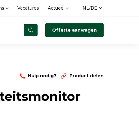
ons
Vacatures
Actueel
NL/BE
Offerte aanvragen
Hulp nodig?
Product delen
Overige apparatuur
Overige meetinstrumenten
teitsmonitor
Bodemvochtmeter
Stof
Lichtmeter
Luchtbemonstering
Regenmonitoring
Gateways