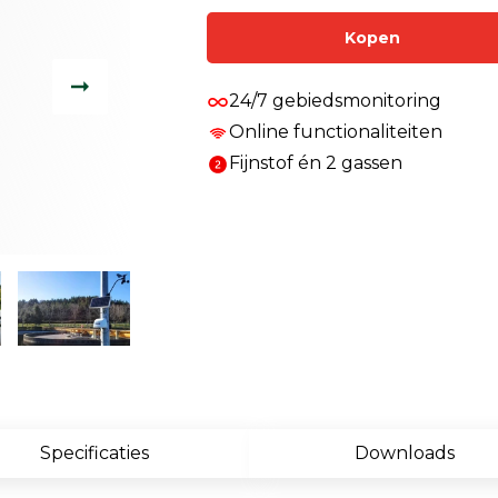
Enkelvoudige gasdetectie
Kopen
Meervoudige gasdetectie
24/7 gebiedsmonitoring
Verplaatsbare gasdetectie
Online functionaliteiten
PID-meter
Fijnstof én 2 gassen
Gaslekdetectie
Vast opgestelde gasdetectie
Speciale gasdetectie
Draadloze gasdetectie
Klimaat
Binnenklimaatmeter
Specificaties
Downloads
Hittestressmeter