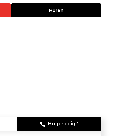
Stof
Huren
Handheld stofmeters
Persoonlijke stofmonitoren
Stationaire stofmeters
Verplaatsbare stofmeters
Ultrafijnstofmeters
Luchtbemonstering
Filters en adsorptiebuizen
Asbest
Flowkalibratie
Hulp nodig?
Luchtbemonsteringspomp