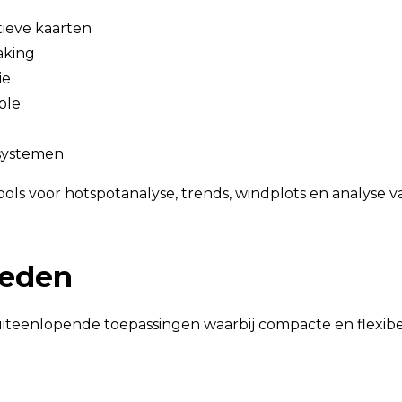
tieve kaarten
aking
ie
ole
systemen
ols voor hotspotanalyse, trends, windplots en analyse v
ieden
 uiteenlopende toepassingen waarbij compacte en flexib