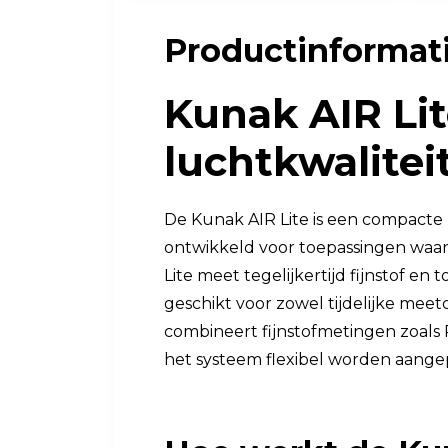
Luchtkwaliteit
Productinformat
Luchtkwaliteitsmonitoren
Kunak AIR Li
Toebehoren
luchtkwalitei
De Kunak AIR Lite is een compacte 
ontwikkeld voor toepassingen waarb
Lite meet tegelijkertijd fijnstof e
geschikt voor zowel tijdelijke mee
combineert fijnstofmetingen zoals 
het systeem flexibel worden aangep