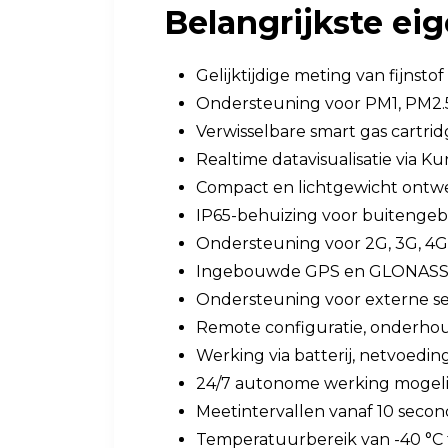
Belangrijkste e
Gelijktijdige meting van fijnst
Ondersteuning voor PM1, PM2.
Verwisselbare smart gas cartrid
Realtime datavisualisatie via K
Compact en lichtgewicht ontwer
IP65-behuizing voor buitengeb
Ondersteuning voor 2G, 3G, 4
Ingebouwde GPS en GLONAS
Ondersteuning voor externe se
Remote configuratie, onderhoud
Werking via batterij, netvoedi
24/7 autonome werking mogeli
Meetintervallen vanaf 10 seco
Temperatuurbereik van -40 °C 