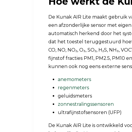
Hoe werkt de Ku
De Kunak AIR Lite maakt gebruik va
een afzonderlijke sensor met eigen
automatisch herkend door het sy
dat het toestel teruggestuurd hoe
CO, NO, NO₂, O₃, SO₂, H₂S, NH₃, V
fijnstof fracties PM1, PM2.5, PM10
kunnen ook nog eens externe sens
anemometers
regenmeters
geluidsmeters
zonnestralingssensoren
ultrafijnstofsensoren (UFP)
De Kunak AIR Lite is ontwikkeld vo