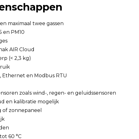
igenschappen
of en maximaal twee gassen
5 en PM10
ges
unak AIR Cloud
p (< 2,3 kg)
ruik
G, Ethernet en Modbus RTU
S
nsoren zoals wind-, regen- en geluidssensoren
 en kalibratie mogelijk
ng of zonnepaneel
jk
nden
tot 60 °C