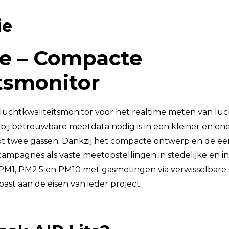
TSI OmniTrak™
ie
te – Compacte
tsmonitor
luchtkwaliteitsmonitor voor het realtime meten van luch
ij betrouwbare meetdata nodig is in een kleiner en en
n tot twee gassen. Dankzij het compacte ontwerp en de een
tcampagnes als vaste meetopstellingen in stedelijke en 
PM1, PM2.5 en PM10 met gasmetingen via verwisselbare s
ast aan de eisen van ieder project.