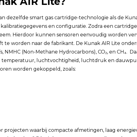
nak AIR Lite?
n dezelfde smart gas cartridge-technologie als de Kuna
 kalibratiegegevens en configuratie. Zodra een cartridg
steem. Hierdoor kunnen sensoren eenvoudig worden ve
ft te worden naar de fabrikant. De Kunak AIR Lite ond
OC’s, NMHC (Non-Methane Hydrocarbons), CO₂, en CH₄. D
 en temperatuur, luchtvochtigheid, luchtdruk en dauwpun
oren worden gekoppeld, zoals:
or projecten waarbij compacte afmetingen, laag energiev