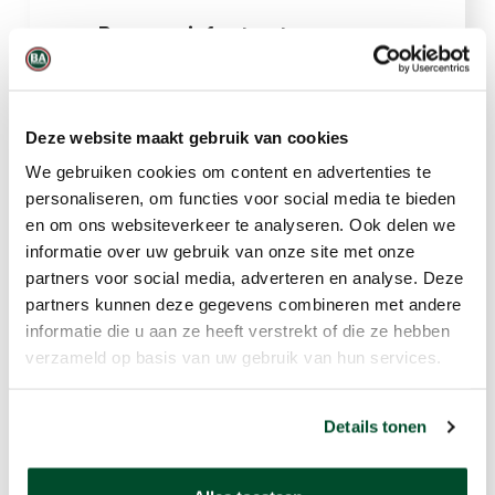
Bouw en infrastructuur
Aannemers en projectontwikkelaars
kunnen tijdelijke meetnetwerken
plaatsen rond bouwplaatsen of
Deze website maakt gebruik van cookies
infrastructuurwerken om stof- en
We gebruiken cookies om content en advertenties te
emissie-impact te monitoren en te
personaliseren, om functies voor social media te bieden
rapporteren aan opdrachtgevers of
en om ons websiteverkeer te analyseren. Ook delen we
overheden.
informatie over uw gebruik van onze site met onze
partners voor social media, adverteren en analyse. Deze
partners kunnen deze gegevens combineren met andere
Milieuadviesbureau's en
informatie die u aan ze heeft verstrekt of die ze hebben
onderzoek
verzameld op basis van uw gebruik van hun services.
Adviesbureaus en
onderzoeksorganisaties kunnen de
Details tonen
modulaire opbouw gebruiken voor
tijdelijke meetcampagnes,