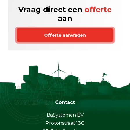
Vraag direct een
offerte
aan
Offerte aanvragen
Contact
BaSystemen BV
Protonstraat 13G