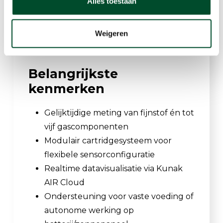
Alles toestaan
validatiemetingen of
luchtkwaliteitsonderzoek in zowel
stedelijke als industriële omgevingen.
Weigeren
Belangrijkste
kenmerken
Gelijktijdige meting van fijnstof én tot
vijf gascomponenten
Modulair cartridgesysteem voor
flexibele sensorconfiguratie
Realtime datavisualisatie via Kunak
AIR Cloud
Ondersteuning voor vaste voeding of
autonome werking op