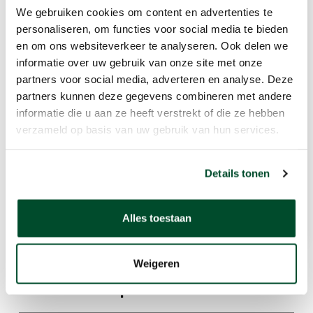
Compatibel met Kunak
We gebruiken cookies om content en advertenties te
AIR-systemen
personaliseren, om functies voor social media te bieden
en om ons websiteverkeer te analyseren. Ook delen we
De sensor kan worden geïntegreerd met:
informatie over uw gebruik van onze site met onze
partners voor social media, adverteren en analyse. Deze
Kunak AIR Lite
partners kunnen deze gegevens combineren met andere
Kunak AIR Pro
informatie die u aan ze heeft verstrekt of die ze hebben
verzameld op basis van uw gebruik van hun services.
De meetgegevens worden automatisch
doorgestuurd naar het Kunak AIR
Details tonen
Cloud-platform voor realtime analyse,
visualisatie en rapportage.
Alles toestaan
Weigeren
Gerelateerde producten