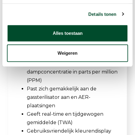
historische rapportages voor elk
meetpunt geautomatiseerd aanleveren.
Details tonen
Alles toestaan
Belangrijkste
eigenschappen
Weigeren
Biedt real-time meting van
dampconcentratie in parts per million
(PPM)
Past zich gemakkelijk aan de
gassterilisator aan en AER-
plaatsingen
Geeft real-time en tijdgewogen
gemiddelde (TWA)
Gebruiksvriendelijk kleurendisplay