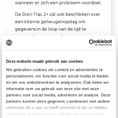
wanneer er zich een probleem voordoet.
De Steri-Trac 2+ zal ook beschikken over
een interne geheugenopslag om
gegevens in de loop van de tijd te
verzamelen en te analyseren.
Optioneel is het ook mogelijk om de
Steri-Tract uit te breiden met een Data-
Deze website maakt gebruik van cookies
acquisitiesysteem van ChemDAQ. Dit is
We gebruiken cookies om content en advertenties te
een computersoftwareoplossing voor
personaliseren, om functies voor social media te bieden
gebiedsbewaking en archivering. Het
en om ons websiteverkeer te analyseren. Ook delen we
data acquisitiesysteem kan gegevens van
informatie over uw gebruik van onze site met onze
maximaal 32 meetlocaties tegelijkertijd
partners voor social media, adverteren en analyse. Deze
synchroniseren en centraliseren, alle
partners kunnen deze gegevens combineren met andere
blootstellingsgegevens vergelijken met
informatie die u aan ze heeft verstrekt of die ze hebben
verzameld op basis van uw gebruik van hun services.
beroepsmatige blootstellingslimieten en