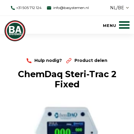
NL/BE
+31 505 712 124
info@basystemen.nl
Hulp nodig?
Product delen
ChemDaq Steri-Trac 2
Fixed