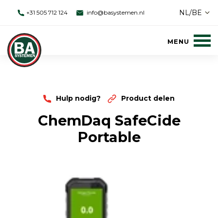
NL/BE
+31 505 712 124
info@basystemen.nl
Hulp nodig?
Product delen
ChemDaq SafeCide
Portable