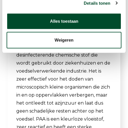
doden, inclusief bacteriën in de zeer
Details tonen
resistente sporenvorm. H₂O₂ heeft als
voordeel dat het milieuvriendelijk is, maar
Alles toestaan
zowel de vloeistof als de kleurloze damp
zijn zeer reactief en potentieel gevaarlijk.
Weigeren
Perazijnzuur (PAA) is een
desinfecterende chemische stof die
wordt gebruikt door ziekenhuizen en de
voedselverwerkende industrie. Het is
zeer effectief voor het doden van
microscopisch kleine organismen die zich
in en op oppervlakken verbergen, maar
het ontleedt tot azijnzuur en laat dus
geen schadelijke resten achter op het
voedsel. PAA is een kleurloze vloeistof,
zeer reactief en heeft een sterke