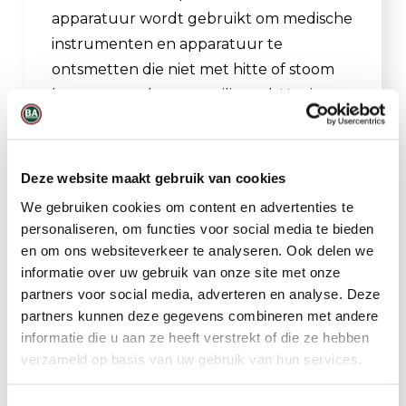
apparatuur wordt gebruikt om medische
instrumenten en apparatuur te
ontsmetten die niet met hitte of stoom
kunnen worden gesteriliseerd. Het is een
kleurloze chemische stof die bij hoge
concentraties (>250 pm) een zoet aroma
heeft. EtO is licht ontvlambaar en reactief
Deze website maakt gebruik van cookies
bij kamertemperatuur.
We gebruiken cookies om content en advertenties te
personaliseren, om functies voor social media te bieden
Waterstofperoxide is een steriliserende
en om ons websiteverkeer te analyseren. Ook delen we
chemische stof die wordt gebruikt in
informatie over uw gebruik van onze site met onze
ziekenhuizen en aseptische afvullijnen in
partners voor social media, adverteren en analyse. Deze
de voedselverwerking.
partners kunnen deze gegevens combineren met andere
Sterilisatiechemicaliën worden
informatie die u aan ze heeft verstrekt of die ze hebben
verzameld op basis van uw gebruik van hun services.
geselecteerd vanwege hun vermogen
om alle vormen van microbieel leven te