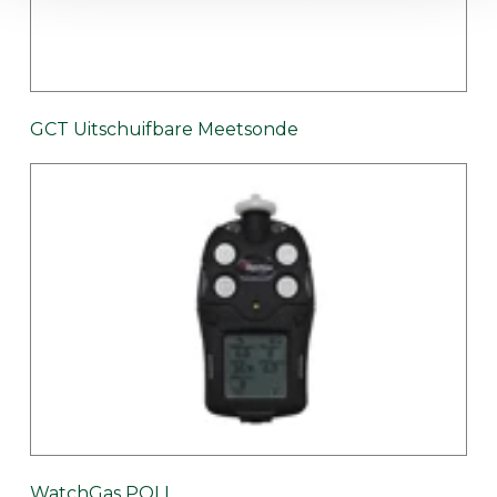
GCT Uitschuifbare Meetsonde
WatchGas POLI