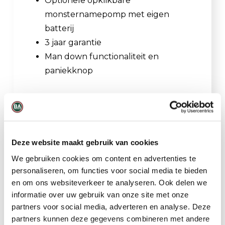
Optionele opklikbare
monsternamepomp met eigen
batterij
3 jaar garantie
Man down functionaliteit en
paniekknop
Toepassingsvoorbeelden
Persoonlijke monitoring
Deze website maakt gebruik van cookies
Besloten ruimten
We gebruiken cookies om content en advertenties te
(Petro)chemische industrie
personaliseren, om functies voor social media te bieden
Utiliteit
en om ons websiteverkeer te analyseren. Ook delen we
Riolering en afvalwaterbehandeling
informatie over uw gebruik van onze site met onze
Overheid, brandweer en
partners voor social media, adverteren en analyse. Deze
hulpverlening
partners kunnen deze gegevens combineren met andere