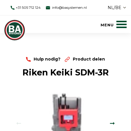
NL/BE
+31 505 712 124
info@basystemen.nl
Hulp nodig?
Product delen
Riken Keiki SDM-3R