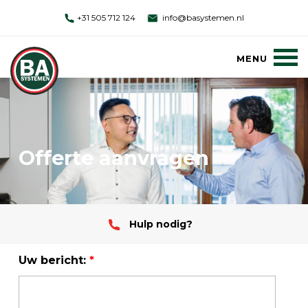
+31 505 712 124
info@basystemen.nl
Offerte aanvragen
Hulp nodig?
Uw bericht:
*