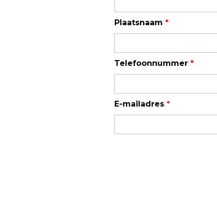
TSI OmniTrak™
Plaatsnaam
*
Telefoonnummer
*
E-mailadres
*