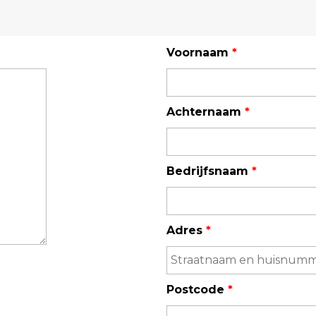
Enkelvoudige gasdetectie
Meervoudige gasdetectie
Voornaam
*
Verplaatsbare gasdetectie
PID-meter
Achternaam
*
Gaslekdetectie
Vast opgestelde gasdetectie
Bedrijfsnaam
*
Speciale gasdetectie
Draadloze gasdetectie
Adres
*
Klimaat
Binnenklimaatmeter
Postcode
*
Hittestressmeter