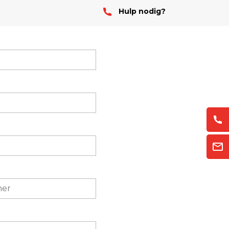
Hulp nodig?
Stof
Handheld stofmeters
Persoonlijke stofmonitoren
Stationaire stofmeters
Verplaatsbare stofmeters
Ultrafijnstofmeters
Luchtbemonstering
Filters en adsorptiebuizen
Asbest
Flowkalibratie
Luchtbemonsteringspomp