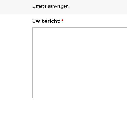
Field Probes
Offerte aanvragen
Persoonlijke EMV-meters
Uw bericht:
*
Toebehoren
Face Fit Testing
Geluid
Geluidsmeters
Geluidsdosismeters
Geluidsmonitoringstations
Geluidsbronnen
Akoestische camera's
Accessoires