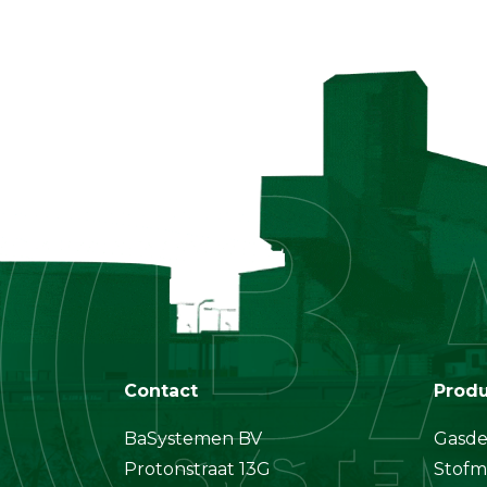
Contact
Prod
BaSystemen BV
Gasde
Protonstraat 13G
Stofm