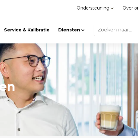
Ondersteuning
Over 
Service & Kalibratie
Diensten
gen
Trilling
Gasdetectie
Trillingsmeters
Klimaat
Toebehoren
Gasdetectie
Accessoires