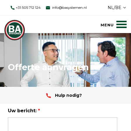
NL/BE
+31 505 712 124
info@basystemen.nl
Offerte aanvragen
Hulp nodig?
Uw bericht:
*