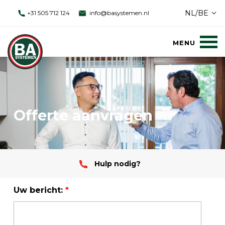
NL/BE
+31 505 712 124
info@basystemen.nl
Offerte aanvragen
Hulp nodig?
Uw bericht:
*