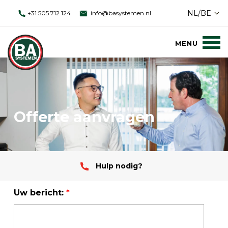
NL/BE
+31 505 712 124
info@basystemen.nl
Offerte aanvragen
Hulp nodig?
Uw bericht:
*