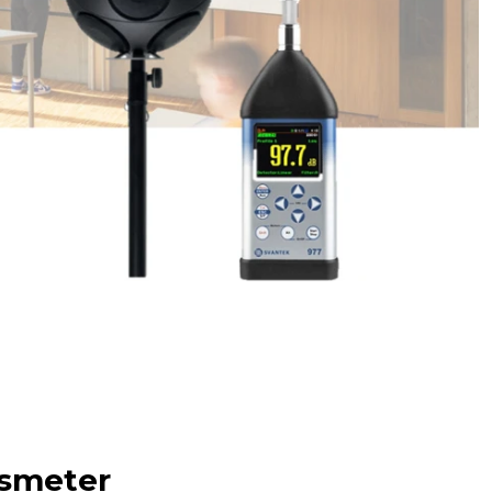
Stof
Handheld stofmeters
Persoonlijke stofmonitoren
Stationaire stofmeters
Verplaatsbare stofmeters
Ultrafijnstofmeters
Luchtbemonstering
Filters en adsorptiebuizen
Asbest
Flowkalibratie
Luchtbemonsteringspomp
gsmeter