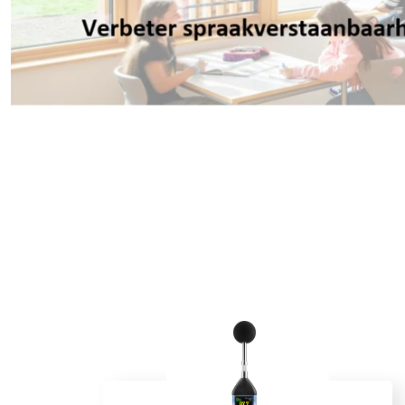
Field Probes
Persoonlijke EMV-meters
Toebehoren
Face Fit Testing
Geluid
Geluidsmeters
Geluidsdosismeters
Geluidsmonitoringstations
Geluidsbronnen
Akoestische camera's
Accessoires