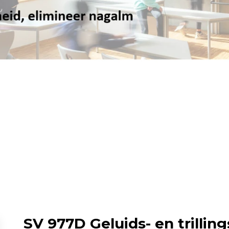
Enkelvoudige gasdetectie
Meervoudige gasdetectie
Verplaatsbare gasdetectie
PID-meter
Gaslekdetectie
Vast opgestelde gasdetectie
Speciale gasdetectie
Draadloze gasdetectie
Klimaat
Binnenklimaatmeter
Hittestressmeter
SV 977D Geluids- en trillin