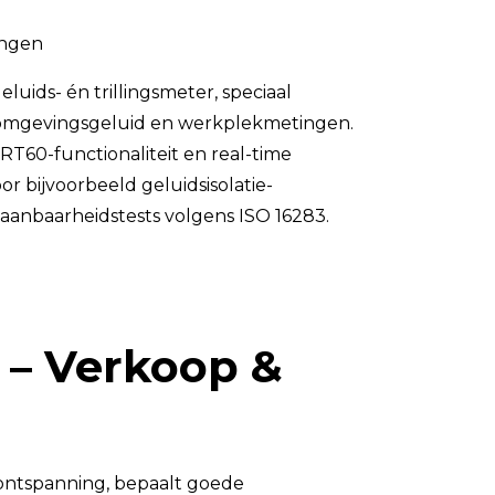
Luchtmonsternamezakken
ingen
Passieve Personal Samplers
luids- én trillingsmeter, speciaal
Filter- en buishouders
 omgevingsgeluid en werkplekmetingen.
RT60-functionaliteit en real-time
or bijvoorbeeld geluidsisolatie-
anbaarheidstests volgens ISO 16283.
 – Verkoop &
 ontspanning, bepaalt goede