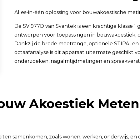
TSI OmniTrak™
Alles-in-één oplossing voor bouwakoestische met
De SV 977D van Svantek is een krachtige klasse 1 ge
ontworpen voor toepassingen in bouwakoestiek,
Dankzij de brede meetrange, optionele STIPA- en 
octaafanalyse is dit apparaat uitermate geschikt vo
onderzoeken, nagalmtijdmetingen en spraakversta
Bouw Akoestiek Meten
teiten samenkomen, zoals wonen, werken, onderwijs, en