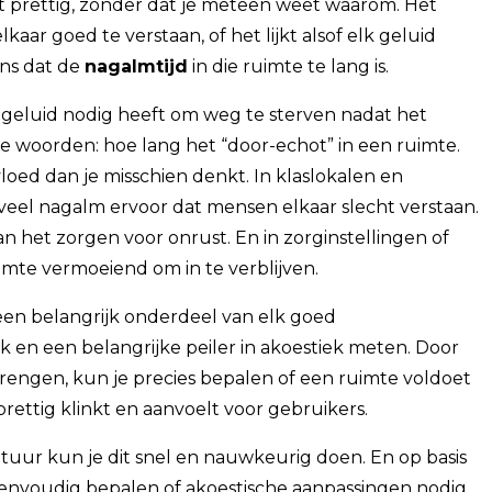
t prettig, zonder dat je meteen weet waarom. Het
 elkaar goed te verstaan, of het lijkt alsof elk geluid
ans dat de
nagalmtijd
in die ruimte te lang is.
ie geluid nodig heeft om weg te sterven nadat het
ele woorden: hoe lang het “door-echot” in een ruimte.
loed dan je misschien denkt. In klaslokalen en
veel nagalm ervoor dat mensen elkaar slecht verstaan.
an het zorgen voor onrust. En in zorginstellingen of
mte vermoeiend om in te verblijven.
en belangrijk onderdeel van elk goed
en een belangrijke peiler in akoestiek meten. Door
brengen, kun je precies bepalen of een ruimte voldoet
rettig klinkt en aanvoelt voor gebruikers.
ur kun je dit snel en nauwkeurig doen. En op basis
eenvoudig bepalen of akoestische aanpassingen nodig