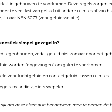
erlast in gebouwen te voorkomen. Deze regels zorgen erv
er te veel last van geluid uit andere ruimtes of van bui
jst naar
NEN 5077 (voor geluidsisolatie).
oestiek simpel gezegd in?
d tegenhouden, zodat geluid niet zomaar door het geb
eluid worden “opgevangen” om galm te voorkomen.
teld voor luchtgeluid en contactgeluid tussen ruimtes.
gels, maar die zijn iets soepeler.
grijk om deze eisen al in het ontwerp mee te nemen én b