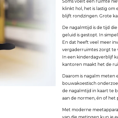
Soms voelt een ruimte nie
klinkt hol, het is lastig om
blijft rondzingen. Grote k
De nagalmtijd is de tijd d
geluid is gestopt. In simp
En dat heeft veel meer inv
vergaderruimtes zorgt te 
In een kinderdagverblijf k
kantoren maakt het de rui
Daarom is nagalm meten e
bouwakoestisch onderzoek 
de nagalmtijd in kaart te 
aan de normen, én of het p
Met moderne meetapparatu
van die metingen kun je 