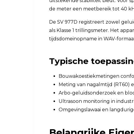
uitstekende stabiliteit biedt. Voor 
de meter een meetbereik tot 40 kH
De SV 977D registreert zowel geluid
als Klasse 1 trillingsmeter. Het ap
tijdsdomeinopname in WAV-formaat,
Typische toepassin
Bouwakoestiekmetingen confo
Meting van nagalmtijd (RT60) 
Arbo-geluidsonderzoek en bloo
Ultrasoon monitoring in indust
Omgevingslawaai en langdurig
Belangrijke Eig