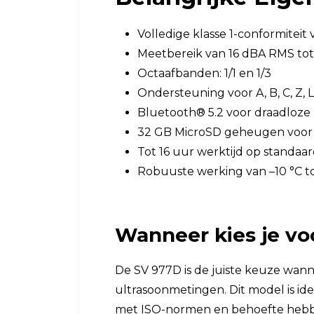
Volledige klasse 1-conformiteit 
Meetbereik van 16 dBA RMS tot 
Octaafbanden: 1/1 en 1/3
Ondersteuning voor A, B, C, Z,
Bluetooth® 5.2 voor draadloze 
32 GB MicroSD geheugen voor 
Tot 16 uur werktijd op standaa
Robuuste werking van –10 °C to
Wanneer kies je vo
De SV 977D is de juiste keuze wanne
ultrasoonmetingen. Dit model is id
met ISO-normen en behoefte hebben