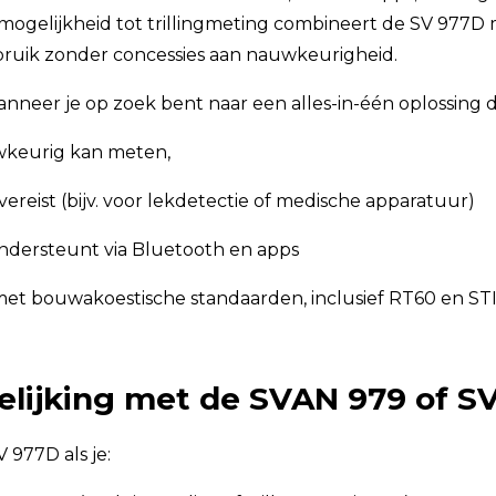
mogelijkheid tot trillingmeting combineert de SV 977D 
ebruik zonder concessies aan nauwkeurigheid.
wanneer je op zoek bent naar een alles-in-één oplossing d
uwkeurig kan meten,
reist (bijv. voor lekdetectie of medische apparatuur)
ondersteunt via Bluetooth en apps
t met bouwakoestische standaarden, inclusief RT60 en ST
elijking met de SVAN 979 of S
 977D als je: