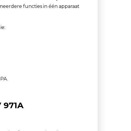
meerdere functies in één apparaat
ie:
IPA.
V 971A