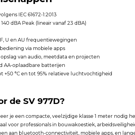
volgens IEC 61672-1:2013
140 dBA Peak (lineair vanaf 23 dBA)
 LF, U en AU frequentiewegingen
bediening via mobiele apps
opslag van audio, meetdata en projecten
rd AA-oplaadbare batterijen
t +50 °C en tot 95% relatieve luchtvochtigheid
or de SV 977D?
er je een compacte, veelzijdige klasse 1 meter nodig hebt
eaal voor professionals in bouwakoestiek, arbeidsveiligh
 aan bluetooth-connectiviteit, mobiele apps, en lang