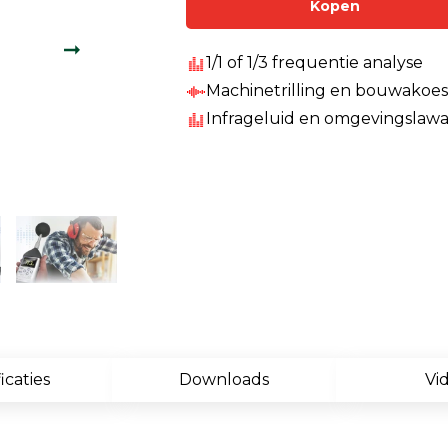
Kopen
Enkelvoudige gasdetectie
Meervoudige gasdetectie
1/1 of 1/3 frequentie analyse
Machinetrilling en bouwakoes
Verplaatsbare gasdetectie
Infrageluid en omgevingslawa
PID-meter
Gaslekdetectie
Vast opgestelde gasdetectie
Speciale gasdetectie
Draadloze gasdetectie
Klimaat
icaties
Downloads
Vi
Binnenklimaatmeter
Hittestressmeter