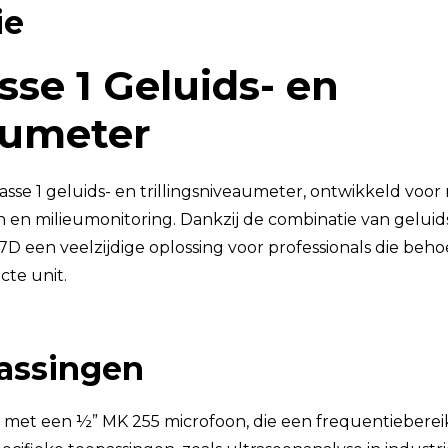
ie
TSI OmniTrak™
sse 1 Geluids- en
aumeter
sse 1 geluids- en trillingsniveaumeter, ontwikkeld voo
n milieumonitoring. Dankzij de combinatie van geluids-
77D een veelzijdige oplossing voor professionals die be
cte unit.
assingen
t met een ½” MK 255 microfoon, die een frequentieberei