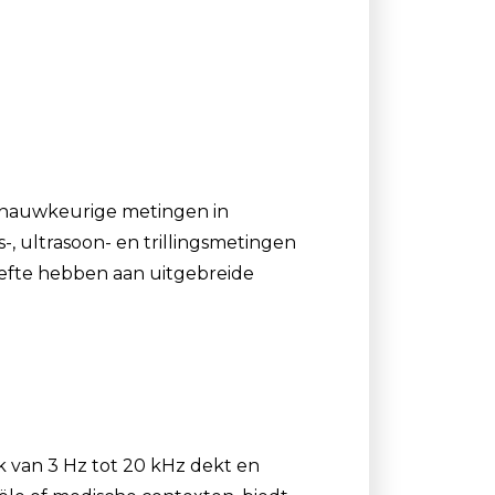
Luchtmonsternamezakken
Passieve Personal Samplers
Filter- en buishouders
r nauwkeurige metingen in
, ultrasoon- en trillingsmetingen
hoefte hebben aan uitgebreide
k van 3 Hz tot 20 kHz dekt en