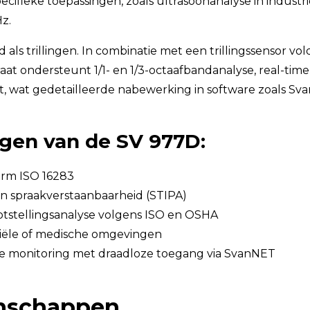
specifieke toepassingen, zoals ultrasoonanalyse in indust
z.
 als trillingen. In combinatie met een trillingssensor v
paraat ondersteunt 1/1- en 1/3-octaafbandanalyse, real-t
 wat gedetailleerde nabewerking in software zoals Sv
gen van de SV 977D:
rm ISO 16283
en spraakverstaanbaarheid (STIPA)
tstellingsanalyse volgens ISO en OSHA
riële of medische omgevingen
e monitoring met draadloze toegang via SvanNET
enschappen