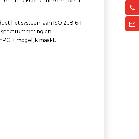
riële of medische contexten, biedt
oldoet het systeem aan ISO 20816-1
ime spectrummeting en
anPC++ mogelijk maakt.