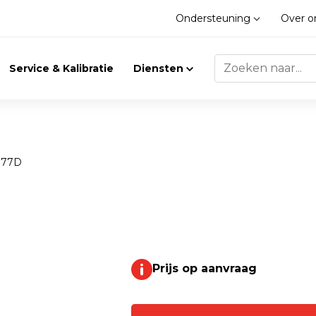
Ondersteuning
Over 
Service & Kalibratie
Diensten
977D
Trilling
Gasdetectie
Trillingsmeters
Klimaat
Toebehoren
Prijs op aanvraag
Gasdetectie
Accessoires