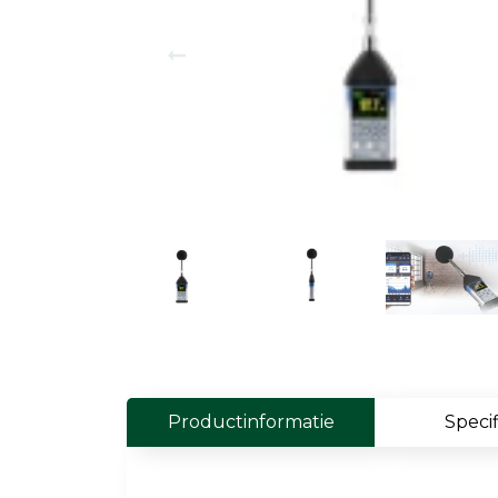
Field Probes
Persoonlijke EMV-meters
Toebehoren
Face Fit Testing
Geluid
Geluidsmeters
Geluidsdosismeters
Geluidsmonitoringstations
Geluidsbronnen
Productinformatie
Specif
Akoestische camera's
Accessoires