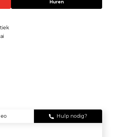
Huren
Stof
Handheld stofmeters
tiek
Persoonlijke stofmonitoren
ai
Stationaire stofmeters
Verplaatsbare stofmeters
Ultrafijnstofmeters
Luchtbemonstering
Filters en adsorptiebuizen
Asbest
deo
Hulp nodig?
Flowkalibratie
Luchtbemonsteringspomp