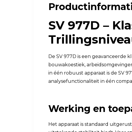
Productinformat
Luchtkwaliteit
Luchtkwaliteitsmonitoren
SV 977D – Kla
Toebehoren
Trillingsnive
De SV 977D is een geavanceerde kla
bouwakoestiek, arbeidsomgevingen e
in één robuust apparaat is de SV 9
analysefunctionaliteit in één compa
Werking en toep
Het apparaat is standaard uitgerus