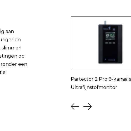
ig aan
uriger en
 slimmer!
etingen op
ieronder een
ie.
Persoonlijke Stofmonitor
Partector 2 Pro 8-kanaals
Ultrafijnstofmonitor