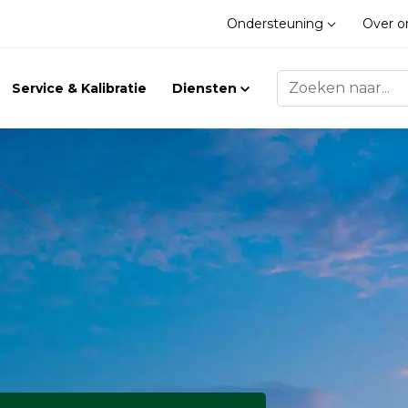
Ondersteuning
Over 
Service & Kalibratie
Diensten
Trilling
Gasdetectie
Trillingsmeters
Klimaat
Toebehoren
Gasdetectie
Accessoires