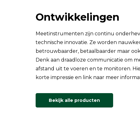
Ontwikkelingen
Meetinstrumenten zijn continu onderhev
technische innovatie. Ze worden nauwke
betrouwbaarder, betaalbaarder maar ook
Denk aan draadloze communicatie om m
afstand uit te voeren en te monitoren. H
korte impressie en link naar meer informat
2 Fixed
Picoyune MA-1 Persoonlijke
XD1+ 
Kwikdampdosismeter
Bekijk alle producten