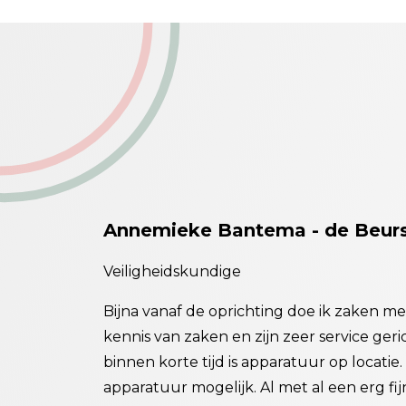
Annemieke Bantema - de Beur
Veiligheidskundige
 al heel veel
Bijna vanaf de oprichting doe ik zaken 
e metingen.
kennis van zaken en zijn zeer service ger
en van hun
binnen korte tijd is apparatuur op locatie.
varing is
apparatuur mogelijk. Al met al een erg f