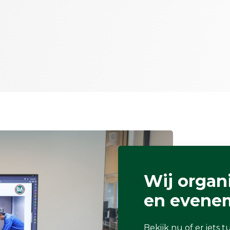
Wij organ
en evene
Bekijk nu of er iets t