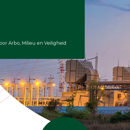
Enkelvoudige gasdetectie
Meervoudige gasdetectie
Verplaatsbare gasdetectie
PID-meter
or Arbo, Milieu en Veiligheid
Gaslekdetectie
Vast opgestelde gasdetectie
Speciale gasdetectie
Draadloze gasdetectie
Klimaat
Binnenklimaatmeter
Hittestressmeter