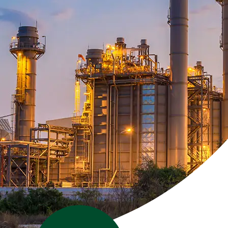
Stof
Handheld stofmeters
Persoonlijke stofmonitoren
Stationaire stofmeters
Verplaatsbare stofmeters
Ultrafijnstofmeters
Luchtbemonstering
Filters en adsorptiebuizen
Asbest
Flowkalibratie
Luchtbemonsteringspomp