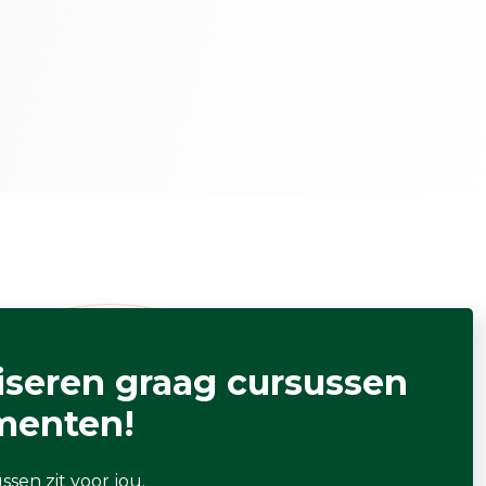
iseren graag cursussen
menten!
ussen zit voor jou.