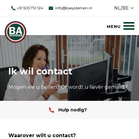
NL/BE
+31 505 712 124
info@basystemen.nl
Ik wil contact
Mogen we u bellen? Of wordt u liever gemaild?
Hulp nodig?
Waarover wilt u contact?