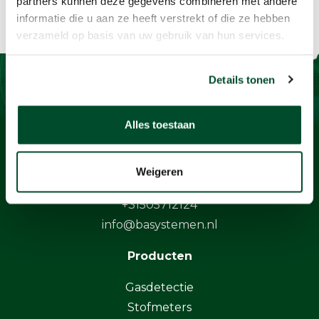
partners kunnen deze gegevens combineren met andere
informatie die u aan ze heeft verstrekt of die ze hebben
verzameld op basis van uw gebruik van hun services.
Details tonen
Contact
Alles toestaan
BaSystemen BV
Protonstraat 13G
Weigeren
9743 AL Groningen
+31505712124
info@basystemen.nl
Producten
Gasdetectie
Stofmeters