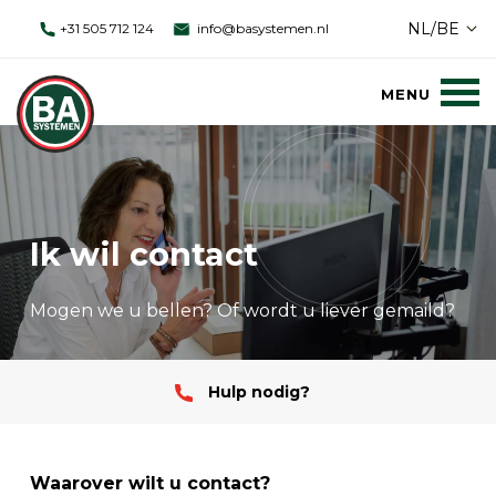
NL/BE
+31 505 712 124
info@basystemen.nl
Ik wil contact
Mogen we u bellen? Of wordt u liever gemaild?
Hulp nodig?
Waarover wilt u contact?