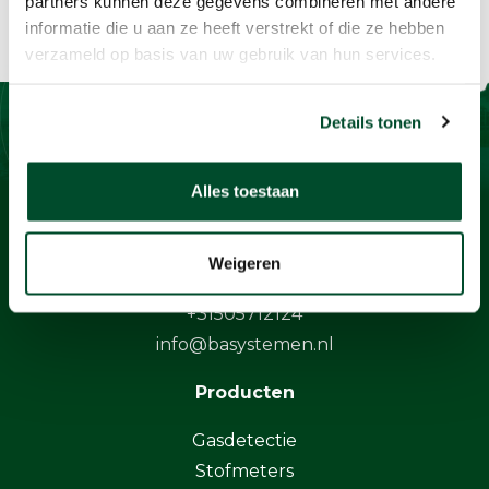
partners kunnen deze gegevens combineren met andere
informatie die u aan ze heeft verstrekt of die ze hebben
verzameld op basis van uw gebruik van hun services.
Details tonen
Contact
Alles toestaan
BaSystemen BV
Protonstraat 13G
Weigeren
9743 AL Groningen
+31505712124
info@basystemen.nl
Producten
Gasdetectie
Stofmeters