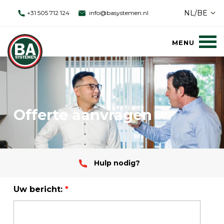
NL/BE
+31 505 712 124
info@basystemen.nl
Offerte aanvragen
Hulp nodig?
Uw bericht:
*