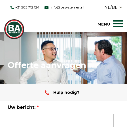
NL/BE
+31 505 712 124
info@basystemen.nl
Offerte aanvragen
Hulp nodig?
Uw bericht:
*