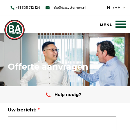
NL/BE
+31 505 712 124
info@basystemen.nl
Offerte aanvragen
Hulp nodig?
Uw bericht:
*