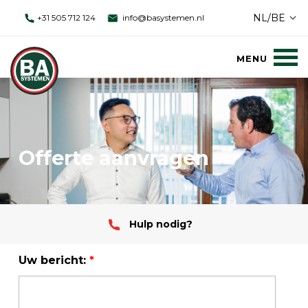
NL/BE
+31 505 712 124
info@basystemen.nl
Offerte aanvragen
Hulp nodig?
Uw bericht:
*