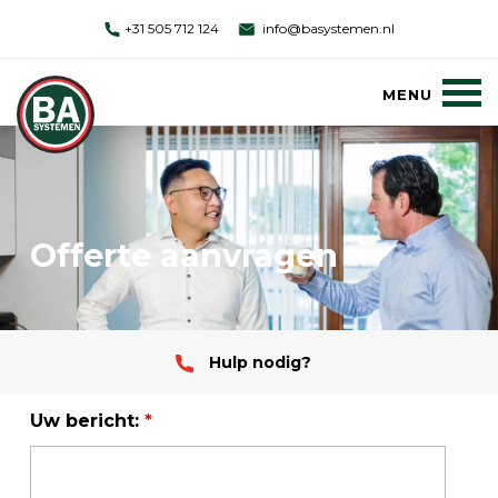
+31 505 712 124
info@basystemen.nl
Offerte aanvragen
Hulp nodig?
Uw bericht:
*